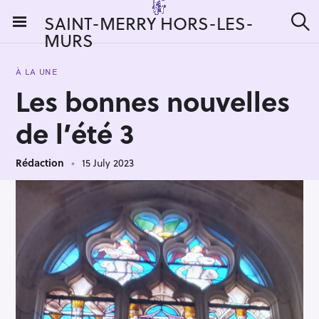
S
SAINT-MERRY HORS-LES-
k
MURS
S
i
e
a
p
r
À LA UNE
t
c
Les bonnes nouvelles
h
o
c
de l’été 3
o
n
Rédaction
15 July 2023
t
e
n
t