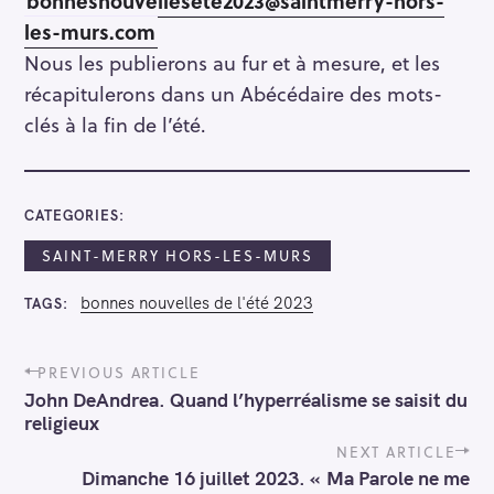
bonnesnouvellesete2023@saintmerry-hors-
h
les-murs.com
f
Nous les publierons au fur et à mesure, et les
o
récapitulerons dans un Abécédaire des mots-
r
clés à la fin de l’été.
:
CATEGORIES
SAINT-MERRY HORS-LES-MURS
bonnes nouvelles de l'été 2023
TAGS
P
PREVIOUS ARTICLE
o
John DeAndrea. Quand l’hyperréalisme se saisit du
s
religieux
t
n
NEXT ARTICLE
a
Dimanche 16 juillet 2023. « Ma Parole ne me