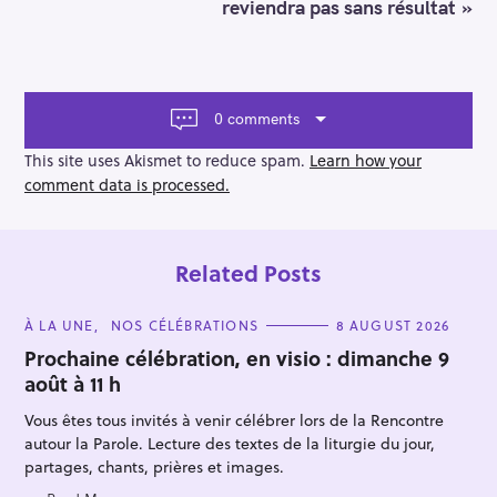
v
reviendra pas sans résultat »
i
g
a
t
i
0 comments
o
n
This site uses Akismet to reduce spam.
Learn how your
comment data is processed.
Related Posts
C
À LA UNE
NOS CÉLÉBRATIONS
8 AUGUST 2026
A
T
Prochaine célébration, en visio : dimanche 9
E
août à 11 h
G
O
R
Vous êtes tous invités à venir célébrer lors de la Rencontre
I
E
autour la Parole. Lecture des textes de la liturgie du jour,
S
partages, chants, prières et images.