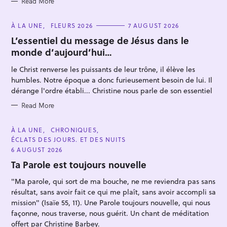
Read More
C
À LA UNE
FLEURS 2026
7 AUGUST 2026
A
T
L’essentiel du message de Jésus dans le
E
monde d’aujourd’hui…
G
O
R
le Christ renverse les puissants de leur trône, il élève les
I
E
humbles. Notre époque a donc furieusement besoin de lui. Il
S
dérange l'ordre établi... Christine nous parle de son essentiel
Read More
C
À LA UNE
CHRONIQUES
A
ÉCLATS DES JOURS. ET DES NUITS
T
E
6 AUGUST 2026
G
O
Ta Parole est toujours nouvelle
R
I
"Ma parole, qui sort de ma bouche, ne me reviendra pas sans
E
S
résultat, sans avoir fait ce qui me plaît, sans avoir accompli sa
mission" (Isaïe 55, 11). Une Parole toujours nouvelle, qui nous
façonne, nous traverse, nous guérit. Un chant de méditation
offert par Christine Barbey.