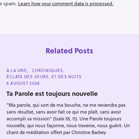
ce spam.
Learn how your comment data is processed.
Related Posts
C
À LA UNE
CHRONIQUES
A
ÉCLATS DES JOURS. ET DES NUITS
T
E
6 AUGUST 2026
G
O
Ta Parole est toujours nouvelle
R
I
"Ma parole, qui sort de ma bouche, ne me reviendra pas
E
S
sans résultat, sans avoir fait ce qui me plaît, sans avoir
accompli sa mission" (Isaïe 55, 11). Une Parole toujours
nouvelle, qui nous façonne, nous traverse, nous guérit. Un
chant de méditation offert par Christine Barbey.