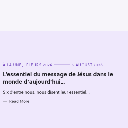
C
À LA UNE
FLEURS 2026
5 AUGUST 2026
A
T
L’essentiel du message de Jésus dans le
E
monde d’aujourd’hui…
G
O
R
Six d'entre nous, nous disent leur essentiel...
I
E
S
Read More