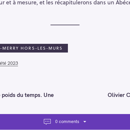
ur et à mesure, et les récapitulerons dans un Abéc
T-MERRY HORS-LES-MURS
'été 2023
le poids du temps. Une
Olivier C
0 comments