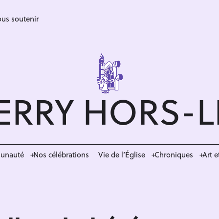
us soutenir
ERRY HORS-
munauté
Nos célébrations
Vie de l’Église
Chroniques
Art e