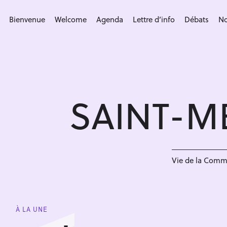
S
k
Bienvenue
Welcome
Agenda
Lettre d’info
Débats
No
i
p
t
o
c
SAINT-M
o
n
t
e
n
Vie de la Com
t
À LA UNE