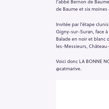
l’abbé Bernon de Baume-
de Baume et six moines 
Invitée par l’étape cluni
Gigny-sur-Suran, face à 
Balade en noir et blanc 
les-Messieurs, Château-
Voici donc LA BONNE NO
@catmarive.
S
e
a