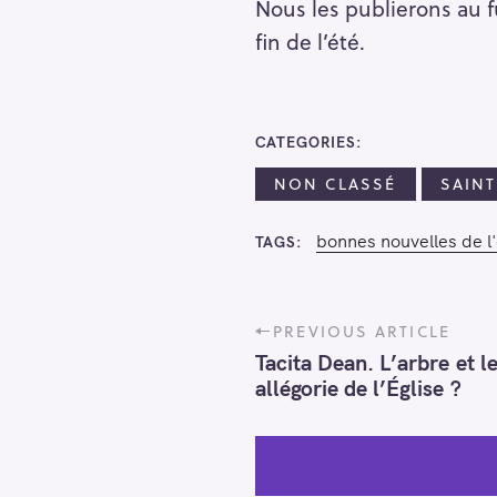
Nous les publierons au f
fin de l’été.
CATEGORIES
NON CLASSÉ
SAIN
bonnes nouvelles de l
TAGS
P
PREVIOUS ARTICLE
o
Tacita Dean. L’arbre et 
s
allégorie de l’Église ?
t
n
a
v