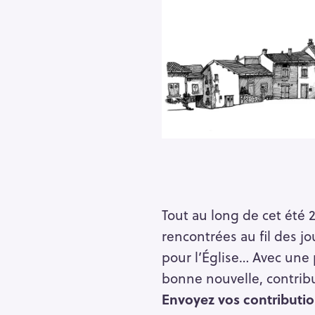
r
c
h
f
o
r
:
Tout au long de cet été 
rencontrées au fil des j
pour l’Église… Avec une
bonne nouvelle, contribue
Envoyez vos contributio