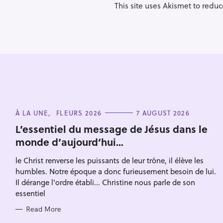
i
This site uses Akismet to redu
g
a
t
i
o
n
C
À LA UNE
FLEURS 2026
7 AUGUST 2026
A
T
L’essentiel du message de Jésus dans le
E
monde d’aujourd’hui…
G
O
R
le Christ renverse les puissants de leur trône, il élève les
I
E
humbles. Notre époque a donc furieusement besoin de lui.
S
Il dérange l'ordre établi... Christine nous parle de son
essentiel
Read More