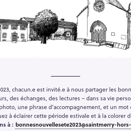
Press Esc to cancel.
2023, chacun.e est invité.e à nous partager les bon
ours, des échanges, des lectures – dans sa vie pers
 photo, une phrase d’accompagnement, et un mot c
z à éclairer cette période estivale et à la colorer 
ns à :
bonnesnouvellesete2023@saintmerry-hors