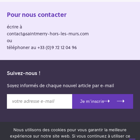
Pour nous contacter
écrire à
contact@saintmerry-hors-les-murs.com
ou
téléphoner au +33 (0)9 72 12 04 96
Suivez-nous !
Soyez informés de chaque nouvel article par e-mail
v
Je m'inscris
o
t
r
e
Nous utilisons des cookies pour vous garantir la meilleure
a
© 2026 Saint-Merry Hors-les-Murs.
expérience sur notre site web. Si vous continuez à utiliser ce
d