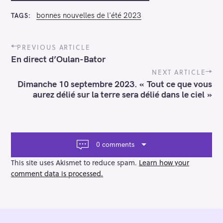
bonnes nouvelles de l'été 2023
TAGS
P
PREVIOUS ARTICLE
o
En direct d’Oulan-Bator
s
t
NEXT ARTICLE
n
Dimanche 10 septembre 2023. « Tout ce que vous
a
aurez délié sur la terre sera délié dans le ciel »
v
i
g
a
t
0 comments
i
o
This site uses Akismet to reduce spam.
Learn how your
n
comment data is processed.