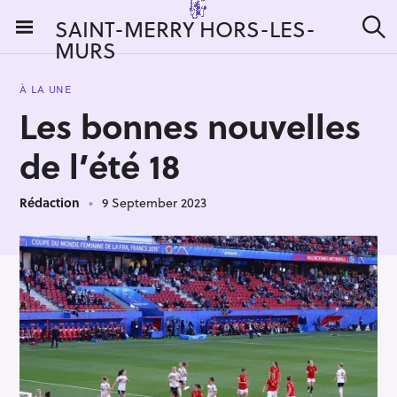
S
SAINT-MERRY HORS-LES-
k
MURS
S
i
e
a
p
r
À LA UNE
t
c
Les bonnes nouvelles
h
o
c
de l’été 18
o
n
Rédaction
9 September 2023
t
e
n
t