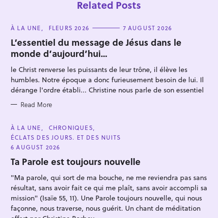
Related Posts
C
À LA UNE
FLEURS 2026
7 AUGUST 2026
A
T
L’essentiel du message de Jésus dans le
E
monde d’aujourd’hui…
G
O
R
le Christ renverse les puissants de leur trône, il élève les
I
E
humbles. Notre époque a donc furieusement besoin de lui. Il
S
dérange l'ordre établi... Christine nous parle de son essentiel
Read More
C
À LA UNE
CHRONIQUES
A
ÉCLATS DES JOURS. ET DES NUITS
T
E
6 AUGUST 2026
G
O
Ta Parole est toujours nouvelle
R
I
"Ma parole, qui sort de ma bouche, ne me reviendra pas sans
E
S
résultat, sans avoir fait ce qui me plaît, sans avoir accompli sa
mission" (Isaïe 55, 11). Une Parole toujours nouvelle, qui nous
façonne, nous traverse, nous guérit. Un chant de méditation