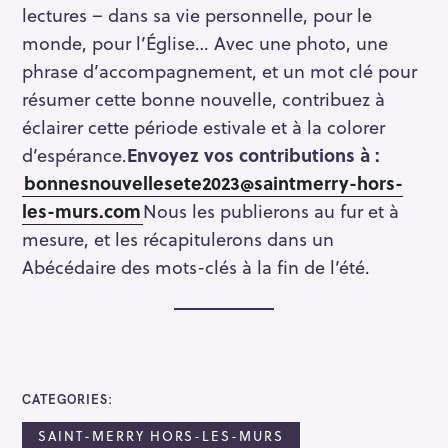
lectures – dans sa vie personnelle, pour le
monde, pour l’Église… Avec une photo, une
phrase d’accompagnement, et un mot clé pour
résumer cette bonne nouvelle, contribuez à
éclairer cette période estivale et à la colorer
d’espérance.
Envoyez vos contributions à :
bonnesnouvellesete2023@saintmerry-hors-
S
les-murs.com
Nous les publierons au fur et à
e
mesure, et les récapitulerons dans un
a
Abécédaire des mots-clés à la fin de l’été.
r
c
h
f
o
r
CATEGORIES
:
SAINT-MERRY HORS-LES-MURS