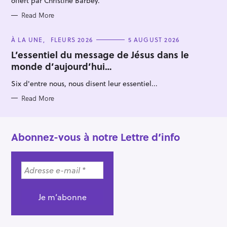
offert par Christine Barbey.
Read More
C
À LA UNE
FLEURS 2026
5 AUGUST 2026
A
T
L’essentiel du message de Jésus dans le
E
monde d’aujourd’hui…
G
O
R
Six d'entre nous, nous disent leur essentiel...
I
E
S
Read More
Abonnez-vous à notre Lettre d’info