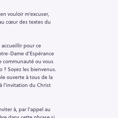
ien vouloir m’excuser,
au cœur des textes du
accueillir pour ce
 Notre-Dame d’Espérance
tre communauté ou vous
io ? Soyez les bienvenus.
le ouverte à tous de la
l’invitation du Christ
iter à, par l’appel au
e dans cette phrase si