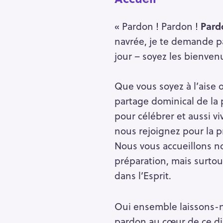
r
c
« Pardon ! Pardon !
Pard
h
navrée, je te demande p
f
jour – soyez les bienvenu
o
r
Que vous soyez à l’aise
:
partage dominical de la
pour célébrer et aussi 
nous rejoignez pour la p
Nous vous accueillons no
préparation, mais surtou
dans l’Esprit.
Oui ensemble laissons-no
pardon au cœur de ce di