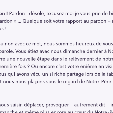
on !
Pardon ! désolé, excusez moi je vous prie de b
Press Esc to cancel.
ardon » … Quelque soit votre rapport au pardon – 
s !
 ou non avec ce mot, nous sommes heureux de vous 
 parole. Vous étiez avec nous dimanche dernier à
vivre une nouvelle étape dans le relèvement de no
remière fois ? Ou encore c’est votre énième en vis
us qui avons vécu un si riche partage lors de la tab
t nous nous plaçons sous le regard de Notre-Père à 
us saisir, déplacer, provoquer – autrement dit – inv
manche et même plus encore au cœur du Notre-Pèr