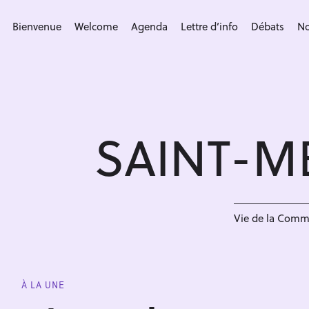
S
k
Bienvenue
Welcome
Agenda
Lettre d’info
Débats
No
i
p
t
o
c
SAINT-M
o
n
t
e
n
Vie de la Com
t
À LA UNE