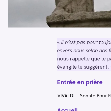
«
Il n’est pas pour touj
envers nous selon nos f
nous rappelle que le 
évangile le suggèrent, 
Entrée en prière
VIVALDI – Sonate Pour Fl
S
e
Accueil
a