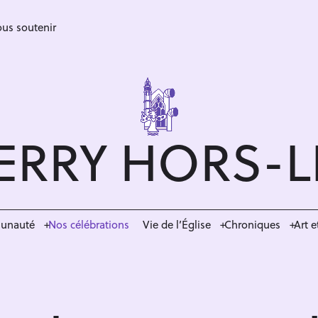
us soutenir
ERRY HORS-
munauté
Nos célébrations
Vie de l’Église
Chroniques
Art e