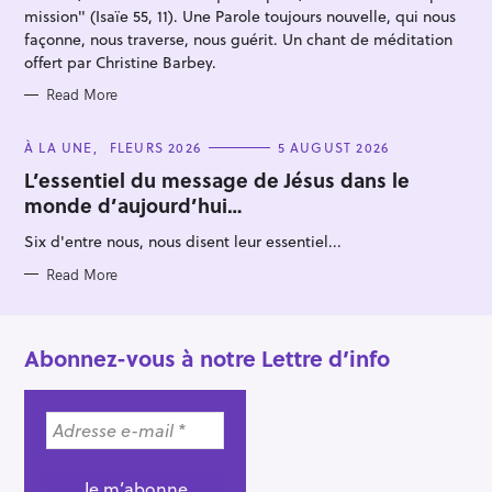
mission" (Isaïe 55, 11). Une Parole toujours nouvelle, qui nous
façonne, nous traverse, nous guérit. Un chant de méditation
offert par Christine Barbey.
Read More
C
À LA UNE
FLEURS 2026
5 AUGUST 2026
A
T
L’essentiel du message de Jésus dans le
E
monde d’aujourd’hui…
G
O
R
Six d'entre nous, nous disent leur essentiel...
I
E
S
Read More
Abonnez-vous à notre Lettre d’info