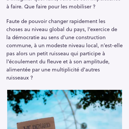
S
à faire. Que faire pour les mobiliser ?
e
a
Faute de pouvoir changer rapidement les
r
choses au niveau global du pays, l’exercice de
c
la démocratie au sens d’une construction
h
f
commune, à un modeste niveau local, n’est-elle
o
pas alors un petit ruisseau qui participe à
r
l’écoulement du fleuve et à son amplitude,
:
alimentée par une multiplicité d’autres
ruisseaux ?