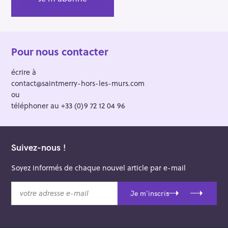
Pour nous contacter
écrire à
contact@saintmerry-hors-les-murs.com
ou
téléphoner au +33 (0)9 72 12 04 96
Suivez-nous !
Soyez informés de chaque nouvel article par e-mail
v
Je m'inscris
o
t
r