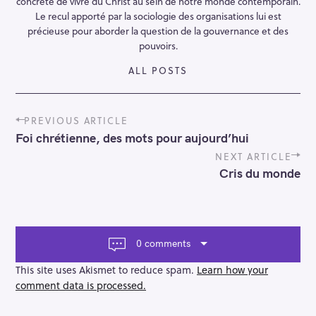
concrète de vivre du Christ au sein de notre monde contemporain.
Le recul apporté par la sociologie des organisations lui est
précieuse pour aborder la question de la gouvernance et des
pouvoirs.
ALL POSTS
P
PREVIOUS ARTICLE
o
Foi chrétienne, des mots pour aujourd’hui
s
t
NEXT ARTICLE
n
Cris du monde
a
v
i
g
a
0 comments
t
i
This site uses Akismet to reduce spam.
Learn how your
o
comment data is processed.
n