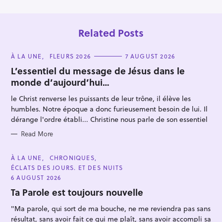
Related Posts
C
À LA UNE
FLEURS 2026
7 AUGUST 2026
A
T
L’essentiel du message de Jésus dans le
E
monde d’aujourd’hui…
G
O
R
le Christ renverse les puissants de leur trône, il élève les
I
E
humbles. Notre époque a donc furieusement besoin de lui. Il
S
dérange l'ordre établi... Christine nous parle de son essentiel
Read More
C
À LA UNE
CHRONIQUES
A
ÉCLATS DES JOURS. ET DES NUITS
T
E
6 AUGUST 2026
G
O
Ta Parole est toujours nouvelle
R
I
"Ma parole, qui sort de ma bouche, ne me reviendra pas sans
E
S
résultat, sans avoir fait ce qui me plaît, sans avoir accompli sa