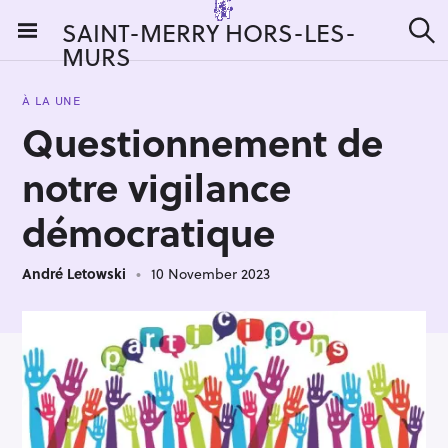
S
SAINT-MERRY HORS-LES-
k
MURS
S
i
e
a
p
r
À LA UNE
t
c
Questionnement de
h
o
c
notre vigilance
o
n
démocratique
t
e
André Letowski
10 November 2023
n
t