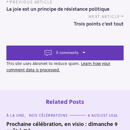
P
PREVIOUS ARTICLE
o
La joie est un principe de résistance politique
s
t
NEXT ARTICLE
n
Trois points c’est tout
a
v
i
g
a
0 comments
t
i
This site uses Akismet to reduce spam.
Learn how your
o
comment data is processed.
n
Related Posts
C
À LA UNE
NOS CÉLÉBRATIONS
8 AUGUST 2026
A
T
Prochaine célébration, en visio : dimanche 9
E
G