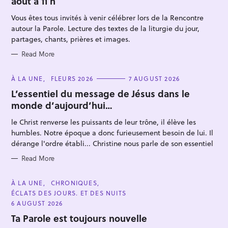
août à 11 h
O
R
Vous êtes tous invités à venir célébrer lors de la Rencontre
I
E
autour la Parole. Lecture des textes de la liturgie du jour,
S
partages, chants, prières et images.
Read More
C
À LA UNE
FLEURS 2026
7 AUGUST 2026
A
T
L’essentiel du message de Jésus dans le
E
monde d’aujourd’hui…
G
O
R
le Christ renverse les puissants de leur trône, il élève les
I
E
humbles. Notre époque a donc furieusement besoin de lui. Il
S
dérange l'ordre établi... Christine nous parle de son essentiel
Read More
C
À LA UNE
CHRONIQUES
A
ÉCLATS DES JOURS. ET DES NUITS
T
E
6 AUGUST 2026
G
O
Ta Parole est toujours nouvelle
R