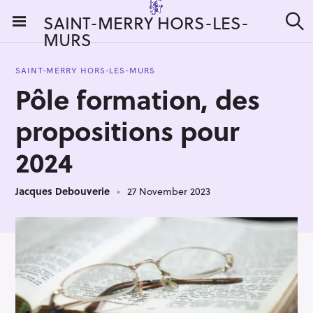
S
SAINT-MERRY HORS-LES-
k
MURS
S
i
e
a
p
r
SAINT-MERRY HORS-LES-MURS
t
c
Pôle formation, des
h
o
c
propositions pour
o
n
2024
t
e
Jacques Debouverie
27 November 2023
n
t