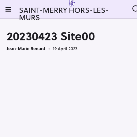
S
SAINT-MERRY HORS-LES-
k
MURS
i
p
20230423 Site00
t
o
Jean-Marie Renard
19 April 2023
c
o
n
t
e
n
t