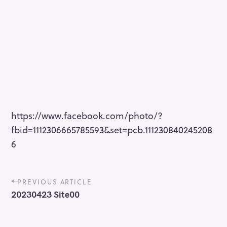
https://www.facebook.com/photo/?
fbid=1112306665785593&set=pcb.111230840245208
6
P
PREVIOUS ARTICLE
o
20230423 Site00
s
t
n