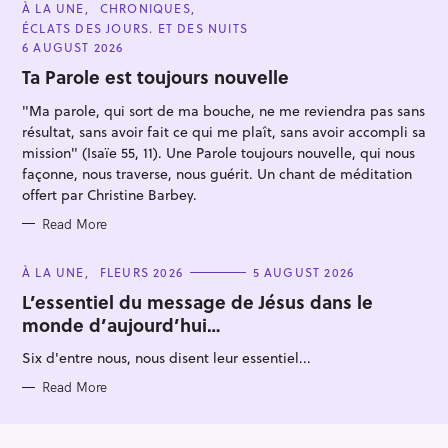
C
À LA UNE
CHRONIQUES
A
ÉCLATS DES JOURS. ET DES NUITS
T
E
6 AUGUST 2026
G
O
Ta Parole est toujours nouvelle
R
I
"Ma parole, qui sort de ma bouche, ne me reviendra pas sans
E
S
résultat, sans avoir fait ce qui me plaît, sans avoir accompli sa
mission" (Isaïe 55, 11). Une Parole toujours nouvelle, qui nous
façonne, nous traverse, nous guérit. Un chant de méditation
offert par Christine Barbey.
Read More
C
À LA UNE
FLEURS 2026
5 AUGUST 2026
A
T
L’essentiel du message de Jésus dans le
E
monde d’aujourd’hui…
G
O
R
Six d'entre nous, nous disent leur essentiel...
I
E
S
Read More