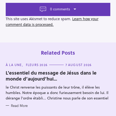
a
v
0 comments
i
g
This site uses Akismet to reduce spam.
Learn how your
a
comment data is processed.
t
i
o
S
n
e
Related Posts
a
r
c
C
À LA UNE
FLEURS 2026
7 AUGUST 2026
A
h
T
L’essentiel du message de Jésus dans le
E
monde d’aujourd’hui…
f
G
O
o
R
le Christ renverse les puissants de leur trône, il élève les
I
r
E
humbles. Notre époque a donc furieusement besoin de lui. Il
S
:
dérange l'ordre établi... Christine nous parle de son essentiel
Read More