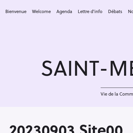
S
k
Bienvenue
Welcome
Agenda
Lettre d’info
Débats
No
i
p
t
o
c
SAINT-M
o
n
t
e
<
n
Vie de la Com
t
20230903 Site00