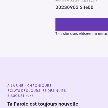
PREVIOUS ARTICLE
o
20230903 Site00
s
t
n
a
v
This site uses Akismet to redu
i
g
a
t
i
o
n
S
e
C
À LA UNE
CHRONIQUES
a
A
ÉCLATS DES JOURS. ET DES NUITS
T
r
E
6 AUGUST 2026
G
c
O
Ta Parole est toujours nouvelle
h
R