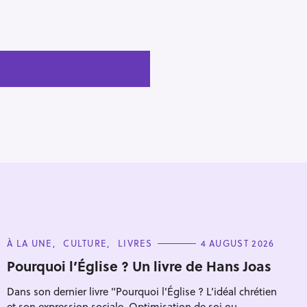
C
À LA UNE
CULTURE
LIVRES
4 AUGUST 2026
A
T
Pourquoi l’Église ? Un livre de Hans Joas
E
G
Dans son dernier livre "Pourquoi l'Église ? L’idéal chrétien
O
R
et son expression sociale. Optimisation de soi ou