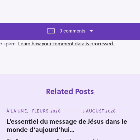
0 comments
ce spam.
Learn how your comment data is processed.
Related Posts
C
À LA UNE
FLEURS 2026
5 AUGUST 2026
A
T
L’essentiel du message de Jésus dans le
E
monde d’aujourd’hui…
G
Press Esc to cancel.
O
R