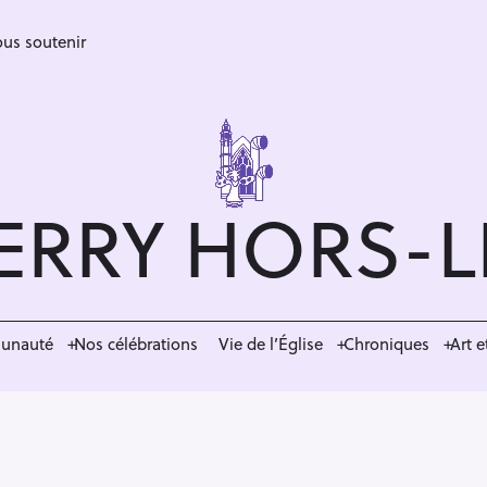
us soutenir
ERRY HORS-
munauté
Nos célébrations
Vie de l’Église
Chroniques
Art e