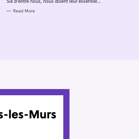
Six d'entre nous, nous disent leur essentiel...
I
E
S
Read More