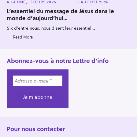
C
À LA UNE
FLEURS 2026
5 AUGUST 2026
A
T
L’essentiel du message de Jésus dans le
E
monde d’aujourd’hui…
G
O
R
Six d'entre nous, nous disent leur essentiel...
I
E
S
Read More
Abonnez-vous à notre Lettre d’info
Pour nous contacter