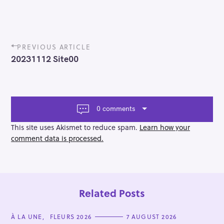
P
PREVIOUS ARTICLE
o
20231112 Site00
s
t
n
a
v
0 comments
i
g
This site uses Akismet to reduce spam.
Learn how your
a
comment data is processed.
t
i
o
n
Related Posts
C
À LA UNE
FLEURS 2026
7 AUGUST 2026
A