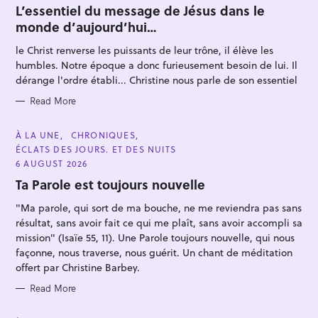
T
L’essentiel du message de Jésus dans le
E
monde d’aujourd’hui…
G
O
R
le Christ renverse les puissants de leur trône, il élève les
I
E
humbles. Notre époque a donc furieusement besoin de lui. Il
S
dérange l'ordre établi... Christine nous parle de son essentiel
Read More
S
e
C
À LA UNE
CHRONIQUES
A
ÉCLATS DES JOURS. ET DES NUITS
a
T
E
6 AUGUST 2026
r
G
O
Ta Parole est toujours nouvelle
c
R
I
h
"Ma parole, qui sort de ma bouche, ne me reviendra pas sans
E
S
f
résultat, sans avoir fait ce qui me plaît, sans avoir accompli sa
mission" (Isaïe 55, 11). Une Parole toujours nouvelle, qui nous
o
façonne, nous traverse, nous guérit. Un chant de méditation
r
offert par Christine Barbey.
:
Read More