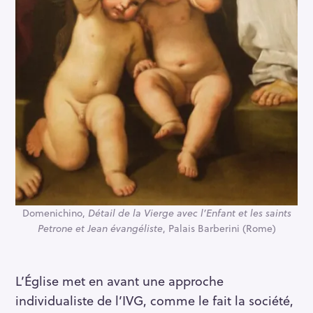
r
c
h
f
o
r
:
Domenichino,
Détail de la Vierge avec l’Enfant et les saints
Petrone et Jean évangéliste
, Palais Barberini (Rome)
L’Église met en avant une approche
individualiste de l’IVG, comme le fait la société,