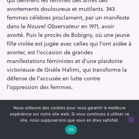
avortements douloureux et mutilants. 343
femmes célèbres proclament, par un manifeste
dans le
Nouvel Observateur
en 1971, avoir
avorté. Puis le procès de Bobigny, où une jeune
fille violée est jugée avec celles qui l’ont aidée à
avorter, est l’occasion de grandes
manifestations féministes et d’une plaidoirie
victorieuse de Gisèle Halimi, qui transforme la
défense de l’accusée en lutte contre
l’oppression des femmes.
En novembre 1974, la ministre de la Santé,
Nous utilisons des cookies pour vous garantir la meilleure
Simone Veil, fait promulguer par une assemblée
expérience sur notre site web. Si vous continuez à utiliser ce
– essentiellement masculine – la dépénalisation
site, nous supposerons que vous en êtes satisfait.
de l’avortement ; elle fait voter une loi encore
OK
restrictive qui accorde aux femmes la possibilité