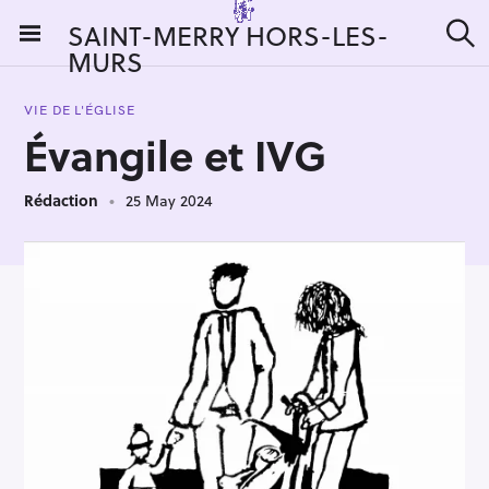
S
SAINT-MERRY HORS-LES-
k
MURS
S
i
e
a
p
r
VIE DE L'ÉGLISE
t
c
Évangile et IVG
h
o
c
Rédaction
25 May 2024
o
n
t
e
n
t