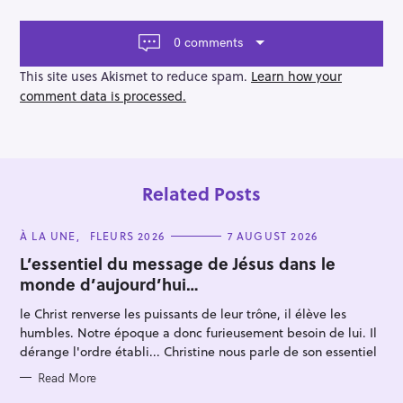
g
a
t
0 comments
i
o
This site uses Akismet to reduce spam.
Learn how your
n
comment data is processed.
Related Posts
C
À LA UNE
FLEURS 2026
7 AUGUST 2026
A
T
L’essentiel du message de Jésus dans le
E
monde d’aujourd’hui…
G
O
R
le Christ renverse les puissants de leur trône, il élève les
I
E
humbles. Notre époque a donc furieusement besoin de lui. Il
S
dérange l'ordre établi... Christine nous parle de son essentiel
Read More