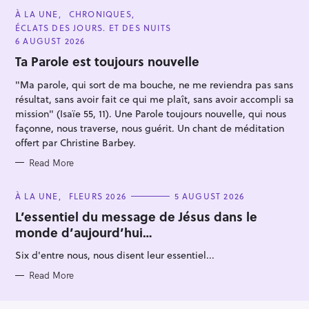
C
À LA UNE
CHRONIQUES
A
ÉCLATS DES JOURS. ET DES NUITS
T
E
6 AUGUST 2026
G
O
Ta Parole est toujours nouvelle
R
I
"Ma parole, qui sort de ma bouche, ne me reviendra pas sans
E
S
résultat, sans avoir fait ce qui me plaît, sans avoir accompli sa
mission" (Isaïe 55, 11). Une Parole toujours nouvelle, qui nous
façonne, nous traverse, nous guérit. Un chant de méditation
offert par Christine Barbey.
Read More
C
À LA UNE
FLEURS 2026
5 AUGUST 2026
A
T
L’essentiel du message de Jésus dans le
E
monde d’aujourd’hui…
G
O
R
Six d'entre nous, nous disent leur essentiel...
I
E
S
Read More