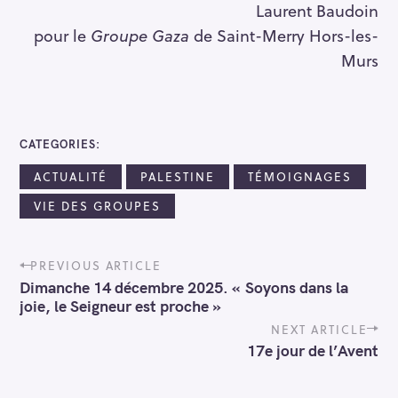
Laurent Baudoin
pour le
Groupe Gaza
de Saint-Merry Hors-les-
Murs
CATEGORIES
ACTUALITÉ
PALESTINE
TÉMOIGNAGES
VIE DES GROUPES
P
PREVIOUS ARTICLE
o
Dimanche 14 décembre 2025. « Soyons dans la
s
joie, le Seigneur est proche »
t
n
NEXT ARTICLE
a
17e jour de l’Avent
v
i