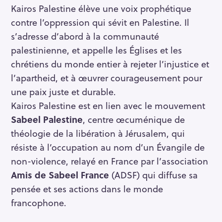
Kairos Palestine élève une voix prophétique
contre l’oppression qui sévit en Palestine. Il
s’adresse d’abord à la communauté
S
palestinienne, et appelle les Églises et les
e
chrétiens du monde entier à rejeter l’injustice et
a
r
l’apartheid, et à œuvrer courageusement pour
c
une paix juste et durable.
h
Kairos Palestine est en lien avec le mouvement
f
Sabeel Palestine
, centre œcuménique de
o
théologie de la libération à Jérusalem, qui
r
résiste à l’occupation au nom d’un Évangile de
:
non-violence, relayé en France par l’association
Amis de Sabeel France
(ADSF) qui diffuse sa
pensée et ses actions dans le monde
francophone.