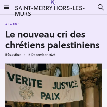
S
SAINT-MERRY HORS-LES-
k
MURS
S
i
e
a
p
r
À LA UNE
t
c
Le nouveau cri des
h
o
c
chrétiens palestiniens
o
n
Rédaction
15 December 2025
t
e
n
t