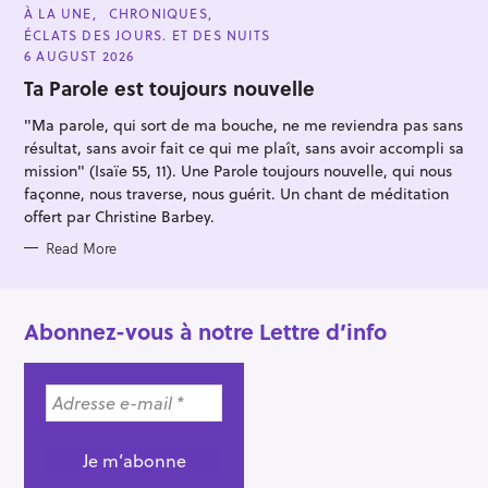
C
À LA UNE
CHRONIQUES
A
ÉCLATS DES JOURS. ET DES NUITS
T
E
6 AUGUST 2026
G
O
Ta Parole est toujours nouvelle
R
I
"Ma parole, qui sort de ma bouche, ne me reviendra pas sans
E
S
résultat, sans avoir fait ce qui me plaît, sans avoir accompli sa
mission" (Isaïe 55, 11). Une Parole toujours nouvelle, qui nous
façonne, nous traverse, nous guérit. Un chant de méditation
offert par Christine Barbey.
Read More
Abonnez-vous à notre Lettre d’info