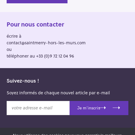
Pour nous contacter
écrire à
contact@saintmerry-hors-les-murs.com
ou
téléphoner au +33 (0)9 72 12 04 96
Suivez-nous !
Soyez informés de chaque nouvel article par e-mail
v
Je m'inscris
o
t
r
e