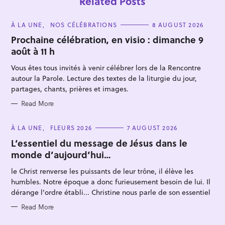
Related Posts
C
À LA UNE
NOS CÉLÉBRATIONS
8 AUGUST 2026
A
T
Prochaine célébration, en visio : dimanche 9
E
août à 11 h
G
O
R
Vous êtes tous invités à venir célébrer lors de la Rencontre
I
E
autour la Parole. Lecture des textes de la liturgie du jour,
S
partages, chants, prières et images.
Read More
C
À LA UNE
FLEURS 2026
7 AUGUST 2026
A
T
L’essentiel du message de Jésus dans le
E
monde d’aujourd’hui…
G
O
R
le Christ renverse les puissants de leur trône, il élève les
I
E
humbles. Notre époque a donc furieusement besoin de lui. Il
S
dérange l'ordre établi... Christine nous parle de son essentiel
Read More