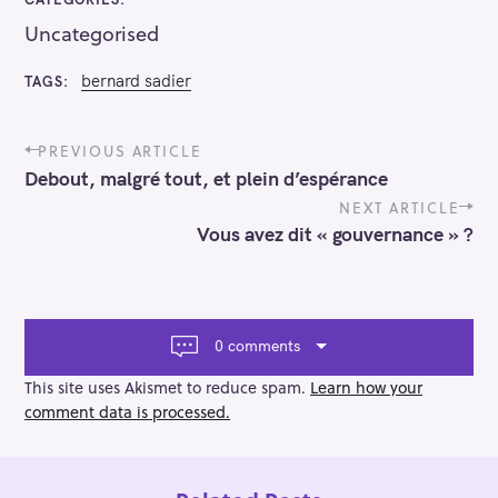
Uncategorised
bernard sadier
TAGS
P
PREVIOUS ARTICLE
o
Debout, malgré tout, et plein d’espérance
s
t
NEXT ARTICLE
n
Vous avez dit « gouvernance » ?
a
v
i
g
a
0 comments
t
i
This site uses Akismet to reduce spam.
Learn how your
o
comment data is processed.
n