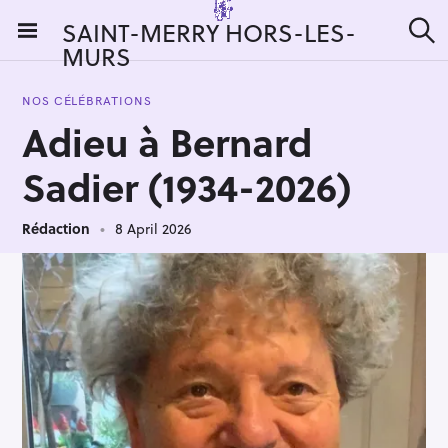
S
SAINT-MERRY HORS-LES-
k
MURS
S
i
e
a
p
r
NOS CÉLÉBRATIONS
t
c
Adieu à Bernard
h
o
c
Sadier (1934-2026)
o
n
Rédaction
8 April 2026
t
e
n
t