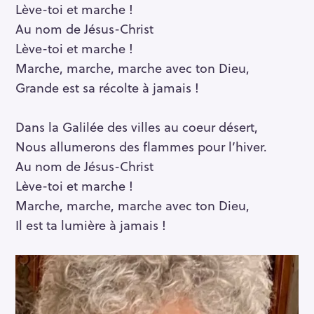
Lève-toi et marche !
e
Au nom de Jésus-Christ
a
Lève-toi et marche !
r
c
Marche, marche, marche avec ton Dieu,
h
Grande est sa récolte à jamais !
f
o
Dans la Galilée des villes au coeur désert,
r
Nous allumerons des flammes pour l’hiver.
:
Au nom de Jésus-Christ
Lève-toi et marche !
Marche, marche, marche avec ton Dieu,
Il est ta lumière à jamais !