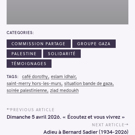
CATEGORIES
COMMISSION PARTAGE
GROUPE GAZA
PALESTINE
SOLIDARITÉ
TÉMOIGNAGES
café dorothy
eslam idhair
TAGS
saint-merry hors-les-murs
situation bande de gaza
soirée palestinienne
ziad medoukh
P
PREVIOUS ARTICLE
o
Dimanche 5 avril 2026. « Écoutez et vous vivrez »
s
t
NEXT ARTICLE
n
Adieu à Bernard Sadier (1934-2026)