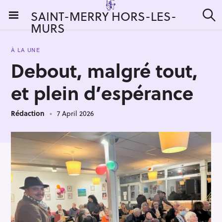
S
SAINT-MERRY HORS-LES-
k
MURS
S
i
e
a
p
r
À LA UNE
t
c
Debout, malgré tout,
h
o
c
et plein d’espérance
o
n
Rédaction
7 April 2026
t
e
n
t