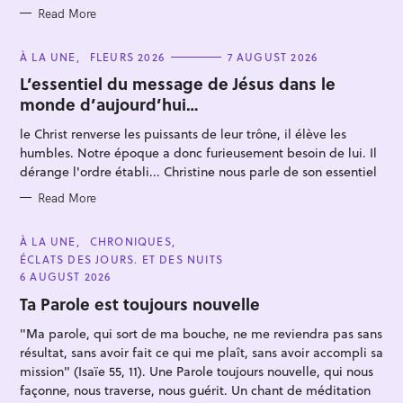
Read More
C
À LA UNE
FLEURS 2026
7 AUGUST 2026
A
T
L’essentiel du message de Jésus dans le
E
monde d’aujourd’hui…
G
O
R
le Christ renverse les puissants de leur trône, il élève les
I
E
humbles. Notre époque a donc furieusement besoin de lui. Il
S
dérange l'ordre établi... Christine nous parle de son essentiel
Read More
C
À LA UNE
CHRONIQUES
A
ÉCLATS DES JOURS. ET DES NUITS
T
E
6 AUGUST 2026
G
O
Ta Parole est toujours nouvelle
R
I
"Ma parole, qui sort de ma bouche, ne me reviendra pas sans
E
S
résultat, sans avoir fait ce qui me plaît, sans avoir accompli sa
mission" (Isaïe 55, 11). Une Parole toujours nouvelle, qui nous
façonne, nous traverse, nous guérit. Un chant de méditation