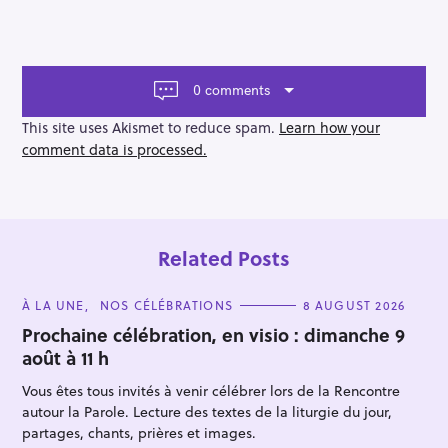
a
v
i
g
a
0 comments
t
i
This site uses Akismet to reduce spam.
Learn how your
o
comment data is processed.
n
Related Posts
C
À LA UNE
NOS CÉLÉBRATIONS
8 AUGUST 2026
A
T
Prochaine célébration, en visio : dimanche 9
E
août à 11 h
G
O
R
Vous êtes tous invités à venir célébrer lors de la Rencontre
I
E
autour la Parole. Lecture des textes de la liturgie du jour,
S
partages, chants, prières et images.