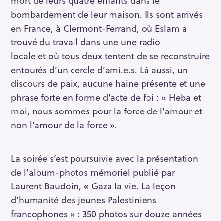
mort de leurs quatre enfants dans le
bombardement de leur maison. Ils sont arrivés
en France, à Clermont-Ferrand, où Eslam a
trouvé du travail dans une une radio
locale et où tous deux tentent de se reconstruire
S
entourés d’un cercle d’ami.e.s. Là aussi, un
e
discours de paix, aucune haine présente et une
a
phrase forte en forme d’acte de foi : « Heba et
r
c
moi, nous sommes pour la force de l’amour et
h
non l’amour de la force ».
f
o
La soirée s’est poursuivie avec la présentation
r
:
de l’album-photos mémoriel publié par
Laurent Baudoin, « Gaza la vie. La leçon
d’humanité des jeunes Palestiniens
francophones » : 350 photos sur douze années