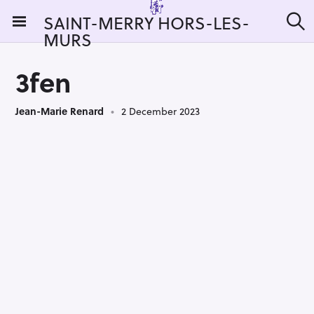
S
SAINT-MERRY HORS-LES-
k
MURS
S
i
e
a
p
r
3fen
t
c
h
o
Jean-Marie Renard
2 December 2023
c
o
n
t
e
n
t