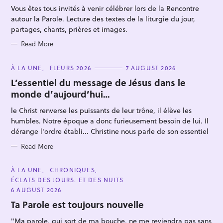
R
Vous êtes tous invités à venir célébrer lors de la Rencontre
I
E
autour la Parole. Lecture des textes de la liturgie du jour,
S
partages, chants, prières et images.
Read More
C
À LA UNE
FLEURS 2026
7 AUGUST 2026
A
S
T
L’essentiel du message de Jésus dans le
E
e
monde d’aujourd’hui…
G
O
a
R
le Christ renverse les puissants de leur trône, il élève les
I
r
E
humbles. Notre époque a donc furieusement besoin de lui. Il
S
c
dérange l'ordre établi... Christine nous parle de son essentiel
h
Read More
f
o
C
À LA UNE
CHRONIQUES
A
r
ÉCLATS DES JOURS. ET DES NUITS
T
E
:
6 AUGUST 2026
G
O
Ta Parole est toujours nouvelle
R
I
"Ma parole, qui sort de ma bouche, ne me reviendra pas sans
E