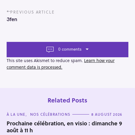
P
PREVIOUS ARTICLE
o
3fen
s
t
n
a
v
0 comments
i
g
This site uses Akismet to reduce spam.
Learn how your
a
comment data is processed.
t
i
o
n
Related Posts
C
À LA UNE
NOS CÉLÉBRATIONS
8 AUGUST 2026
A
T
Prochaine célébration, en visio : dimanche 9
E
août à 11 h
G
O