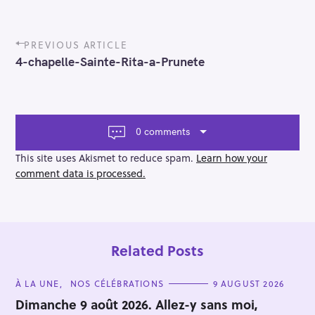
P
PREVIOUS ARTICLE
o
4-chapelle-Sainte-Rita-a-Prunete
s
t
n
a
v
0 comments
i
g
This site uses Akismet to reduce spam.
Learn how your
a
comment data is processed.
t
i
o
n
Related Posts
C
À LA UNE
NOS CÉLÉBRATIONS
9 AUGUST 2026
A
T
Dimanche 9 août 2026. Allez-y sans moi,
E