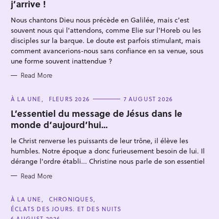
j’arrive !
G
O
R
Nous chantons Dieu nous précède en Galilée, mais c'est
I
E
souvent nous qui l'attendons, comme Elie sur l'Horeb ou les
S
disciples sur la barque. Le doute est parfois stimulant, mais
comment avancerions-nous sans confiance en sa venue, sous
une forme souvent inattendue ?
Read More
S
C
À LA UNE
FLEURS 2026
7 AUGUST 2026
e
A
T
L’essentiel du message de Jésus dans le
a
E
monde d’aujourd’hui…
G
r
O
R
le Christ renverse les puissants de leur trône, il élève les
c
I
E
humbles. Notre époque a donc furieusement besoin de lui. Il
h
S
dérange l'ordre établi... Christine nous parle de son essentiel
f
Read More
o
r
C
À LA UNE
CHRONIQUES
:
A
ÉCLATS DES JOURS. ET DES NUITS
T
E
6 AUGUST 2026