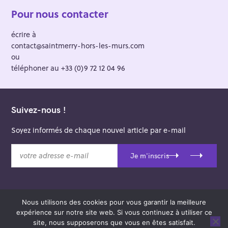
Pour nous contacter
écrire à
contact@saintmerry-hors-les-murs.com
ou
téléphoner au +33 (0)9 72 12 04 96
Suivez-nous !
Soyez informés de chaque nouvel article par e-mail
v
Je m'inscris
o
t
r
e
Nous utilisons des cookies pour vous garantir la meilleure
a
© 2026 Saint-Merry Hors-les-Murs.
expérience sur notre site web. Si vous continuez à utiliser ce
d
Theme: Felt by
Pixelgrade
.
site, nous supposerons que vous en êtes satisfait.
r