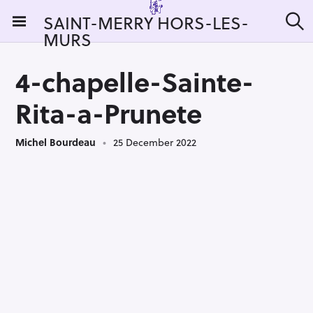
S
SAINT-MERRY HORS-LES-
k
MURS
S
i
e
a
p
r
4-chapelle-Sainte-
t
c
h
o
Rita-a-Prunete
c
o
Michel Bourdeau
25 December 2022
n
t
e
n
t