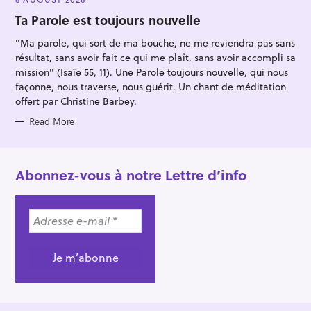
G
O
Ta Parole est toujours nouvelle
R
I
"Ma parole, qui sort de ma bouche, ne me reviendra pas sans
E
S
résultat, sans avoir fait ce qui me plaît, sans avoir accompli sa
mission" (Isaïe 55, 11). Une Parole toujours nouvelle, qui nous
façonne, nous traverse, nous guérit. Un chant de méditation
offert par Christine Barbey.
Read More
Abonnez-vous à notre Lettre d’info