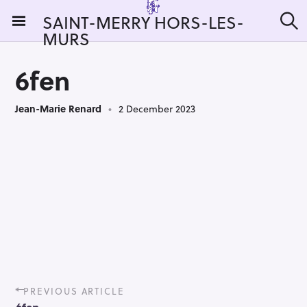
S
SAINT-MERRY HORS-LES-
k
MURS
S
i
e
a
p
r
6fen
t
c
h
o
Jean-Marie Renard
2 December 2023
c
o
n
t
e
n
t
P
PREVIOUS ARTICLE
o