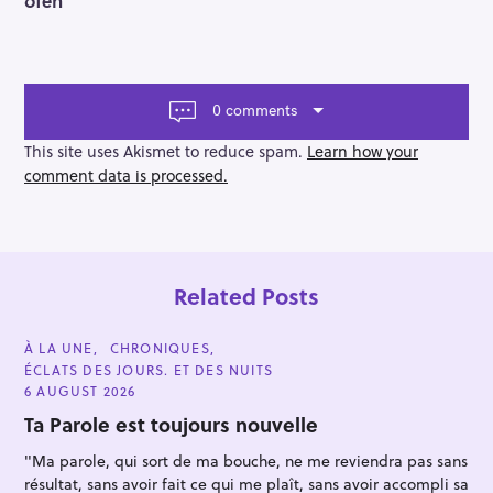
6fen
s
t
n
a
v
0 comments
i
g
This site uses Akismet to reduce spam.
Learn how your
a
comment data is processed.
t
i
o
n
Related Posts
C
À LA UNE
CHRONIQUES
A
ÉCLATS DES JOURS. ET DES NUITS
T
E
6 AUGUST 2026
G
O
Ta Parole est toujours nouvelle
R
I
"Ma parole, qui sort de ma bouche, ne me reviendra pas sans
E
S
résultat, sans avoir fait ce qui me plaît, sans avoir accompli sa