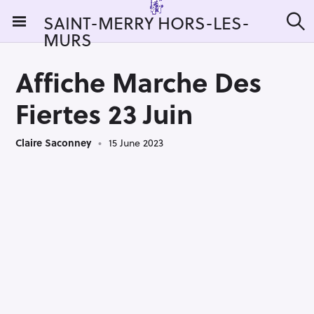
S
SAINT-MERRY HORS-LES-
k
MURS
S
i
e
a
p
r
Affiche Marche Des
t
c
h
o
Fiertes 23 Juin
c
o
Claire Saconney
15 June 2023
n
t
e
n
t