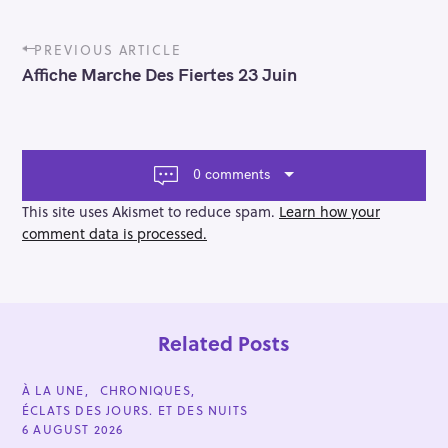
P
PREVIOUS ARTICLE
o
Affiche Marche Des Fiertes 23 Juin
s
t
n
a
v
0 comments
i
g
This site uses Akismet to reduce spam.
Learn how your
a
comment data is processed.
t
i
o
n
Related Posts
C
À LA UNE
CHRONIQUES
A
ÉCLATS DES JOURS. ET DES NUITS
T
E
6 AUGUST 2026
G