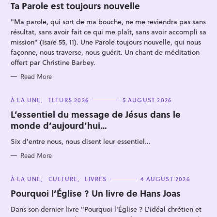
O
Ta Parole est toujours nouvelle
R
I
"Ma parole, qui sort de ma bouche, ne me reviendra pas sans
E
S
résultat, sans avoir fait ce qui me plaît, sans avoir accompli sa
mission" (Isaïe 55, 11). Une Parole toujours nouvelle, qui nous
façonne, nous traverse, nous guérit. Un chant de méditation
offert par Christine Barbey.
Read More
S
e
C
À LA UNE
FLEURS 2026
5 AUGUST 2026
a
A
T
L’essentiel du message de Jésus dans le
r
E
monde d’aujourd’hui…
G
c
O
R
h
Six d'entre nous, nous disent leur essentiel...
I
E
f
S
Read More
o
r
C
À LA UNE
CULTURE
LIVRES
4 AUGUST 2026
A
:
T
Pourquoi l’Église ? Un livre de Hans Joas
E
G
Dans son dernier livre "Pourquoi l'Église ? L’idéal chrétien et
O
R