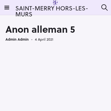
S
SAINT-MERRY HORS-LES-
k
MURS
S
i
e
a
p
r
Anon alleman 5
t
c
h
o
Admin Admin
4 April 2021
c
o
n
t
e
n
t