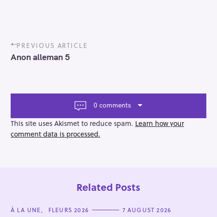
P
PREVIOUS ARTICLE
o
Anon alleman 5
s
t
n
a
v
0 comments
i
g
This site uses Akismet to reduce spam.
Learn how your
a
comment data is processed.
t
i
o
n
Related Posts
C
À LA UNE
FLEURS 2026
7 AUGUST 2026
A