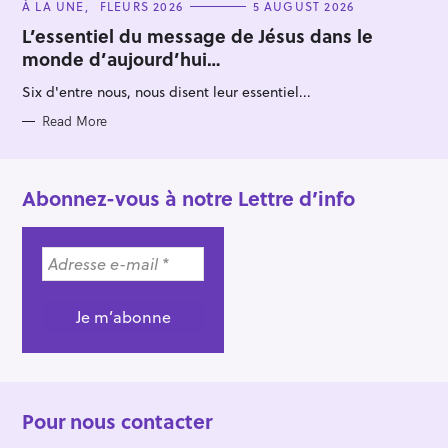
C
À LA UNE
FLEURS 2026
5 AUGUST 2026
A
T
L’essentiel du message de Jésus dans le
E
monde d’aujourd’hui…
G
O
R
Six d'entre nous, nous disent leur essentiel...
I
E
S
Read More
Abonnez-vous à notre Lettre d’info
Pour nous contacter