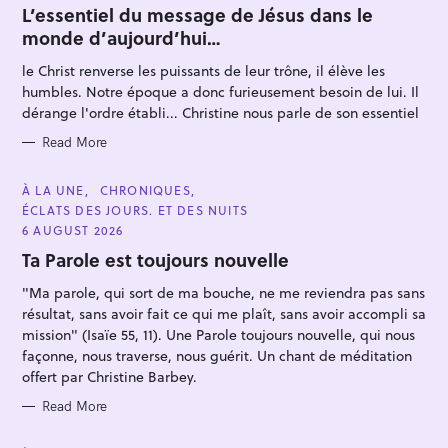
T
L’essentiel du message de Jésus dans le
E
monde d’aujourd’hui…
G
O
R
le Christ renverse les puissants de leur trône, il élève les
I
E
humbles. Notre époque a donc furieusement besoin de lui. Il
S
dérange l'ordre établi... Christine nous parle de son essentiel
Read More
S
e
C
À LA UNE
CHRONIQUES
A
ÉCLATS DES JOURS. ET DES NUITS
a
T
E
6 AUGUST 2026
r
G
O
Ta Parole est toujours nouvelle
c
R
I
h
"Ma parole, qui sort de ma bouche, ne me reviendra pas sans
E
S
f
résultat, sans avoir fait ce qui me plaît, sans avoir accompli sa
mission" (Isaïe 55, 11). Une Parole toujours nouvelle, qui nous
o
façonne, nous traverse, nous guérit. Un chant de méditation
r
offert par Christine Barbey.
:
Read More