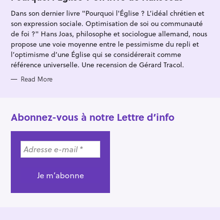
E
G
Dans son dernier livre "Pourquoi l'Église ? L’idéal chrétien et
O
R
son expression sociale. Optimisation de soi ou communauté
I
E
de foi ?" Hans Joas, philosophe et sociologue allemand, nous
S
propose une voie moyenne entre le pessimisme du repli et
l’optimisme d’une Église qui se considérerait comme
référence universelle. Une recension de Gérard Tracol.
Read More
Abonnez-vous à notre Lettre d’info