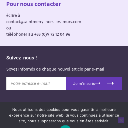
Pour nous contacter
écrire à
contact@saintmerry-hors-les-murs.com
ou
téléphoner au +33 (0)9 72 12 04 96
Suivez-nous !
Soyez informés de chaque nouvel article par e-mail
v
Je m'inscris
o
t
r
e
Nous utilisons des cookies pour vous garantir la meilleure
a
© 2026 Saint-Merry Hors-les-Murs.
expérience sur notre site web. Si vous continuez à utiliser ce
d
Theme: Felt by
Pixelgrade
.
site, nous supposerons que vous en êtes satisfait.
r