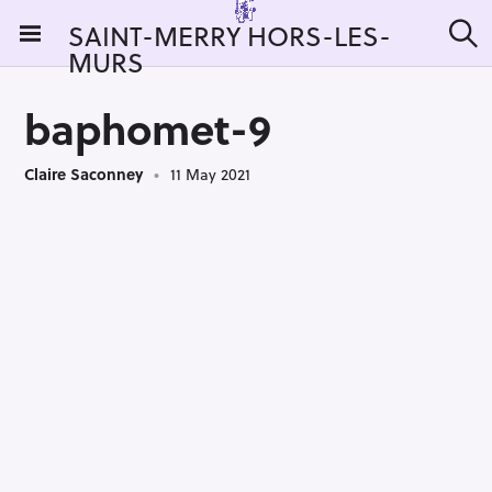
S
SAINT-MERRY HORS-LES-
k
MURS
S
i
e
a
p
r
baphomet-9
t
c
h
o
Claire Saconney
11 May 2021
c
o
n
t
e
n
t