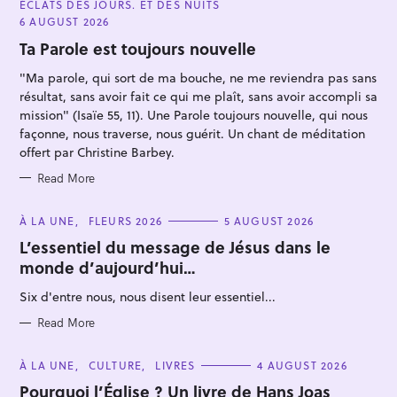
ÉCLATS DES JOURS. ET DES NUITS
T
E
6 AUGUST 2026
G
O
Ta Parole est toujours nouvelle
R
I
"Ma parole, qui sort de ma bouche, ne me reviendra pas sans
E
S
résultat, sans avoir fait ce qui me plaît, sans avoir accompli sa
mission" (Isaïe 55, 11). Une Parole toujours nouvelle, qui nous
façonne, nous traverse, nous guérit. Un chant de méditation
offert par Christine Barbey.
S
Read More
e
a
C
À LA UNE
FLEURS 2026
5 AUGUST 2026
r
A
T
L’essentiel du message de Jésus dans le
c
E
monde d’aujourd’hui…
G
h
O
R
f
Six d'entre nous, nous disent leur essentiel...
I
E
o
S
Read More
r
:
C
À LA UNE
CULTURE
LIVRES
4 AUGUST 2026
A
T
Pourquoi l’Église ? Un livre de Hans Joas