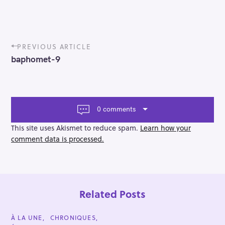
P
PREVIOUS ARTICLE
o
baphomet-9
s
t
n
a
v
0 comments
i
g
This site uses Akismet to reduce spam.
Learn how your
a
comment data is processed.
t
i
o
n
Related Posts
C
À LA UNE
CHRONIQUES
A