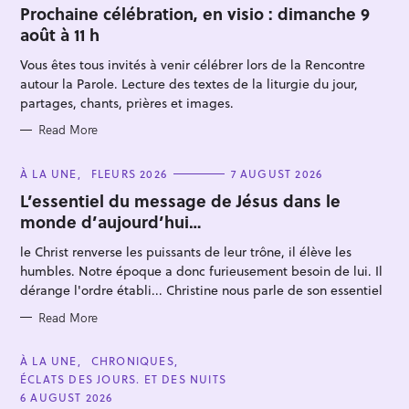
T
Prochaine célébration, en visio : dimanche 9
E
août à 11 h
G
O
R
Vous êtes tous invités à venir célébrer lors de la Rencontre
I
E
autour la Parole. Lecture des textes de la liturgie du jour,
S
partages, chants, prières et images.
Read More
S
C
À LA UNE
FLEURS 2026
7 AUGUST 2026
A
e
T
L’essentiel du message de Jésus dans le
E
a
monde d’aujourd’hui…
G
O
r
R
le Christ renverse les puissants de leur trône, il élève les
I
c
E
humbles. Notre époque a donc furieusement besoin de lui. Il
S
h
dérange l'ordre établi... Christine nous parle de son essentiel
f
Read More
o
r
C
À LA UNE
CHRONIQUES
:
A
ÉCLATS DES JOURS. ET DES NUITS
T
E
6 AUGUST 2026
G