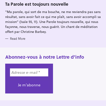
O
Ta Parole est toujours nouvelle
R
I
"Ma parole, qui sort de ma bouche, ne me reviendra pas sans
E
S
résultat, sans avoir fait ce qui me plaît, sans avoir accompli sa
mission" (Isaïe 55, 11). Une Parole toujours nouvelle, qui nous
façonne, nous traverse, nous guérit. Un chant de méditation
offert par Christine Barbey.
Read More
Abonnez-vous à notre Lettre d’info