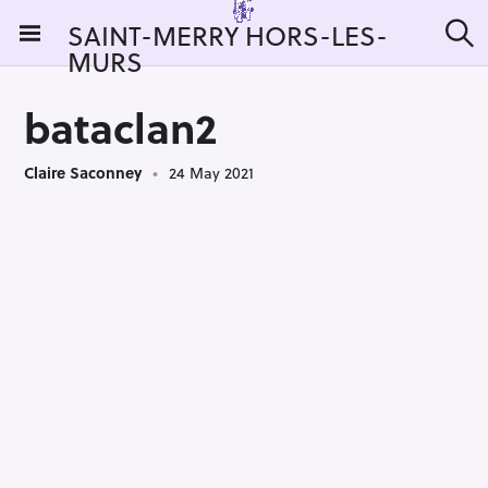
S
SAINT-MERRY HORS-LES-
k
MURS
S
i
e
a
p
r
bataclan2
t
c
h
o
Claire Saconney
24 May 2021
c
o
n
t
e
n
t