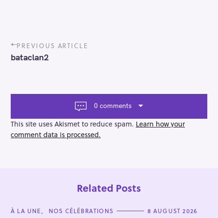
P
PREVIOUS ARTICLE
o
bataclan2
s
t
n
a
v
0 comments
i
g
This site uses Akismet to reduce spam.
Learn how your
a
comment data is processed.
t
i
o
n
Related Posts
C
À LA UNE
NOS CÉLÉBRATIONS
8 AUGUST 2026
A