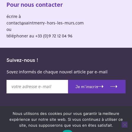
Pour nous contacter
écrire à
contact@saintmerry-hors-les-murs.com
ou
téléphoner au +33 (0)9 72 12 04 96
Suivez-nous !
Soyez informés de chaque nouvel article par e-mail
v
Je m'inscris
o
t
r
e
Nous utilisons des cookies pour vous garantir la meilleure
a
© 2026 Saint-Merry Hors-les-Murs.
expérience sur notre site web. Si vous continuez à utiliser ce
d
Theme: Felt by
Pixelgrade
.
site, nous supposerons que vous en êtes satisfait.
r