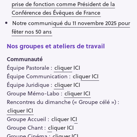
prise de fonction comme Président de la
Conférence des Évêques de France
Notre communiqué du 11 novembre 2025 pour
fêter nos 50 ans
Nos groupes et ateliers de travail
Communauté
Équipe Pastorale :
cliquer ICI
Équipe Communication :
cliquer ICI
Équipe Juridique :
cliquer ICI
S
Groupe Mémo-Labo :
cliquer ICI
e
Rencontres du dimanche (« Groupe célé ») :
a
cliquer ICI
r
Groupe Accueil :
cliquer ICI
c
Groupe Chant :
cliquer ICI
h
Groupe Cinéma :
cliquer ICI
f