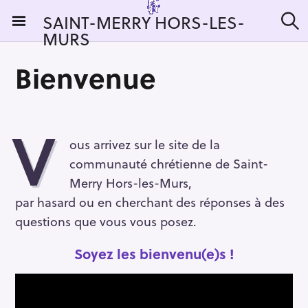
S
SAINT-MERRY HORS-LES-
k
MURS
S
i
e
a
p
Bienvenue
r
t
c
h
o
c
V
o
ous arrivez sur le site de la
n
communauté chrétienne de Saint-
t
e
Merry Hors-les-Murs,
n
par hasard ou en cherchant des réponses à des
t
questions que vous vous posez.
Soyez les bienvenu(e)s !