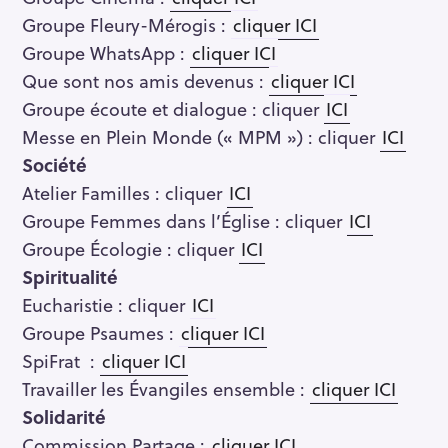
o
Groupe Fleury-Mérogis :
cliquer ICI
r
Groupe WhatsApp :
cliquer ICI
:
Que sont nos amis devenus :
cliquer ICI
Groupe écoute et dialogue : cliquer
ICI
Messe en Plein Monde (« MPM ») : cliquer
ICI
Société
Atelier Familles : cliquer
ICI
Groupe Femmes dans l’Église : cliquer
ICI
Groupe Écologie : cliquer
ICI
Spiritualité
Eucharistie : cliquer
ICI
Groupe Psaumes :
cliquer ICI
SpiFrat :
cliquer ICI
Travailler les Évangiles ensemble :
cliquer ICI
Solidarité
Commission Partage :
cliquer ICI