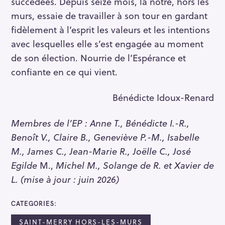
succédées. Depuis seize mois, la nôtre, hors les
e
murs, essaie de travailler à son tour en gardant
a
fidèlement à l’esprit les valeurs et les intentions
r
avec lesquelles elle s’est engagée au moment
c
de son élection. Nourrie de l’Espérance et
h
f
confiante en ce qui vient.
o
r
Bénédicte Idoux-Renard
:
Membres de l’EP : Anne T., Bénédicte I.-R.,
Benoît V., Claire B., Geneviève P.-M., Isabelle
M., James C., Jean-Marie R., Joëlle C., José
Egilde
M.,
Michel M., Solange de R. et Xavier de
L. (mise à jour : juin 2026)
CATEGORIES
SAINT-MERRY HORS-LES-MURS