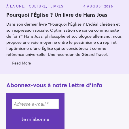
C
À LA UNE
CULTURE
LIVRES
4 AUGUST 2026
A
T
Pourquoi l’Église ? Un livre de Hans Joas
E
G
Dans son dernier livre "Pourquoi l'Église ? L’idéal chrétien et
O
R
son expression sociale. Optimisation de soi ou communauté
I
E
de foi ?" Hans Joas, philosophe et sociologue allemand, nous
S
propose une voie moyenne entre le pessimisme du repli et
l’optimisme d’une Église qui se considérerait comme
référence universelle. Une recension de Gérard Tracol.
Read More
Abonnez-vous à notre Lettre d’info