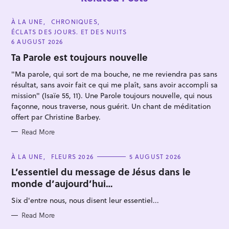
C
À LA UNE
CHRONIQUES
A
ÉCLATS DES JOURS. ET DES NUITS
T
E
6 AUGUST 2026
G
O
Ta Parole est toujours nouvelle
R
I
"Ma parole, qui sort de ma bouche, ne me reviendra pas sans
E
S
résultat, sans avoir fait ce qui me plaît, sans avoir accompli sa
mission" (Isaïe 55, 11). Une Parole toujours nouvelle, qui nous
façonne, nous traverse, nous guérit. Un chant de méditation
offert par Christine Barbey.
Read More
C
À LA UNE
FLEURS 2026
5 AUGUST 2026
A
T
L’essentiel du message de Jésus dans le
E
monde d’aujourd’hui…
G
O
R
Six d'entre nous, nous disent leur essentiel...
I
E
S
Read More