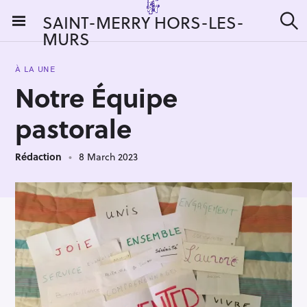
S
SAINT-MERRY HORS-LES-
k
MURS
S
i
e
a
p
r
À LA UNE
t
c
Notre Équipe
h
o
c
pastorale
o
n
Rédaction
8 March 2023
t
e
n
t