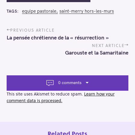
equipe pastorale
saint-merry hors-les-murs
TAGS
P
PREVIOUS ARTICLE
o
La pensée chrétienne de la « résurrection »
s
t
NEXT ARTICLE
n
Garouste et la Samaritaine
a
v
i
g
a
0 comments
t
i
This site uses Akismet to reduce spam.
Learn how your
o
comment data is processed.
n
Related Posts