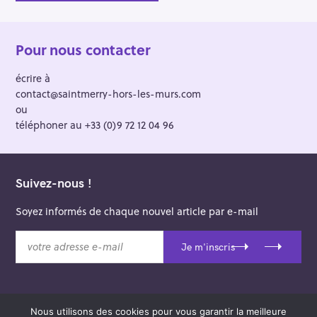
Pour nous contacter
écrire à
contact@saintmerry-hors-les-murs.com
ou
téléphoner au +33 (0)9 72 12 04 96
Suivez-nous !
Soyez informés de chaque nouvel article par e-mail
v
Je m'inscris
o
t
r
e
Nous utilisons des cookies pour vous garantir la meilleure
a