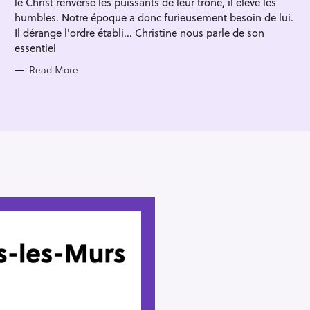
le Christ renverse les puissants de leur trône, il élève les
I
E
humbles. Notre époque a donc furieusement besoin de lui.
S
Il dérange l'ordre établi... Christine nous parle de son
essentiel
Read More