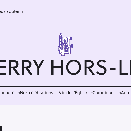
us soutenir
ERRY HORS-
munauté
Nos célébrations
Vie de l’Église
Chroniques
Art e
u