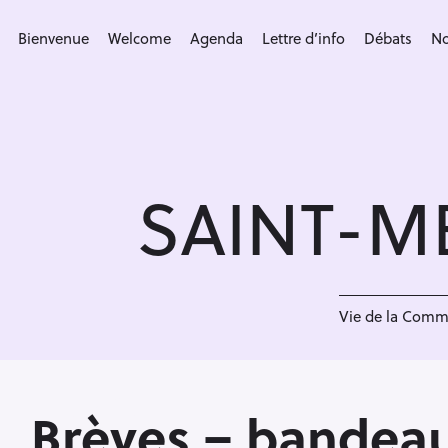
S
k
Bienvenue
Welcome
Agenda
Lettre d’info
Débats
No
i
p
t
o
c
SAINT-M
o
n
t
e
<
n
Vie de la Com
t
Brèves – bandea