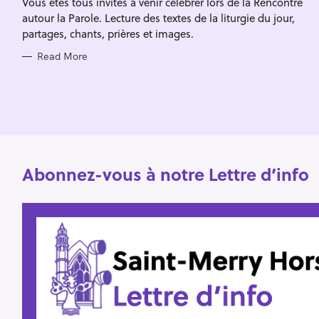
Vous êtes tous invités à venir célébrer lors de la Rencontre
I
f
E
autour la Parole. Lecture des textes de la liturgie du jour,
S
o
partages, chants, prières et images.
r
Read More
:
Abonnez-vous à notre Lettre d’info