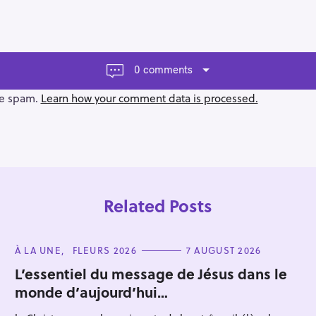
0 comments
ce spam.
Learn how your comment data is processed.
Related Posts
C
À LA UNE
FLEURS 2026
7 AUGUST 2026
A
T
L’essentiel du message de Jésus dans le
E
monde d’aujourd’hui…
G
Press Esc to cancel.
O
R