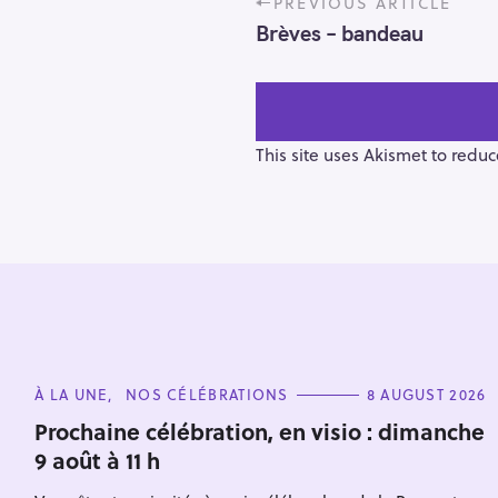
PREVIOUS ARTICLE
o
Brèves – bandeau
s
t
n
a
v
This site uses Akismet to redu
i
g
a
t
i
o
S
n
e
C
À LA UNE
NOS CÉLÉBRATIONS
8 AUGUST 2026
a
A
T
r
Prochaine célébration, en visio : dimanche
E
9 août à 11 h
c
G
O
h
R