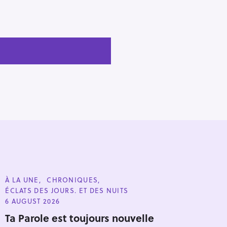
C
À LA UNE
CHRONIQUES
A
ÉCLATS DES JOURS. ET DES NUITS
T
E
6 AUGUST 2026
G
O
Ta Parole est toujours nouvelle
R