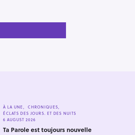
C
À LA UNE
CHRONIQUES
A
ÉCLATS DES JOURS. ET DES NUITS
T
E
6 AUGUST 2026
G
O
Ta Parole est toujours nouvelle
R