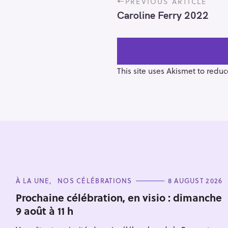
PREVIOUS ARTICLE
o
Caroline Ferry 2022
s
t
n
a
v
This site uses Akismet to redu
i
g
a
t
i
o
S
n
e
C
À LA UNE
NOS CÉLÉBRATIONS
8 AUGUST 2026
a
A
T
r
Prochaine célébration, en visio : dimanche
E
9 août à 11 h
c
G
O
h
R