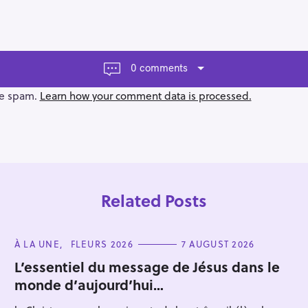
0 comments
ce spam.
Learn how your comment data is processed.
Related Posts
C
À LA UNE
FLEURS 2026
7 AUGUST 2026
A
T
L’essentiel du message de Jésus dans le
E
monde d’aujourd’hui…
G
Press Esc to cancel.
O
R