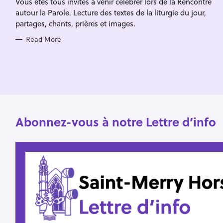
Vous êtes tous invités à venir célébrer lors de la Rencontre
I
f
E
autour la Parole. Lecture des textes de la liturgie du jour,
S
o
partages, chants, prières et images.
r
Read More
:
Abonnez-vous à notre Lettre d’info