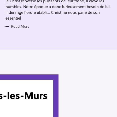
le Christ renverse les puissants de leur trône, il élève les
I
E
humbles. Notre époque a donc furieusement besoin de lui.
S
Il dérange l'ordre établi... Christine nous parle de son
essentiel
Read More