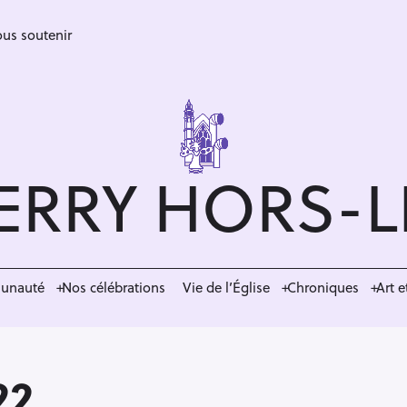
us soutenir
ERRY HORS-
munauté
Nos célébrations
Vie de l’Église
Chroniques
Art e
22