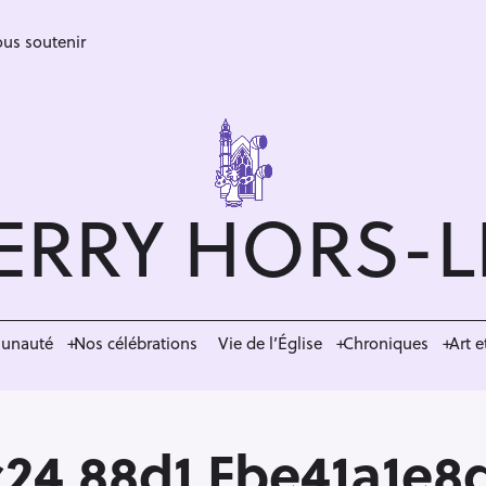
us soutenir
ERRY HORS-
munauté
Nos célébrations
Vie de l’Église
Chroniques
Art e
24 88d1 Fbe41a1e8