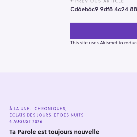
PREVIOUS ARTICLE
o
Cd6eb6c9 9df8 4c24 8
s
t
n
a
v
This site uses Akismet to redu
i
g
a
t
i
o
n
S
e
C
À LA UNE
CHRONIQUES
a
A
ÉCLATS DES JOURS. ET DES NUITS
T
r
E
6 AUGUST 2026
G
c
O
Ta Parole est toujours nouvelle
h
R