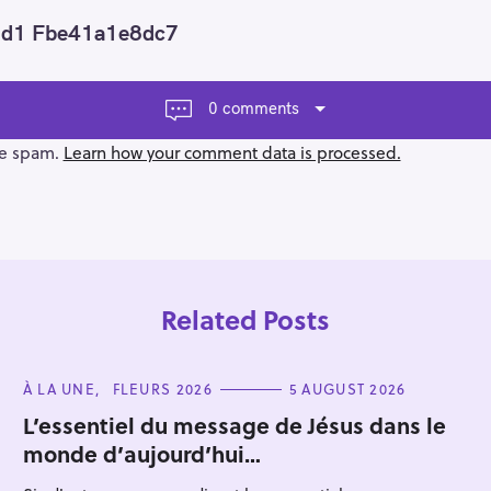
8d1 Fbe41a1e8dc7
0 comments
ce spam.
Learn how your comment data is processed.
Related Posts
C
À LA UNE
FLEURS 2026
5 AUGUST 2026
A
T
L’essentiel du message de Jésus dans le
E
monde d’aujourd’hui…
G
Press Esc to cancel.
O
R