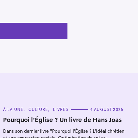
C
À LA UNE
CULTURE
LIVRES
4 AUGUST 2026
A
T
Pourquoi l’Église ? Un livre de Hans Joas
E
G
Dans son dernier livre "Pourquoi l'Église ? L’idéal chrétien
O
R
et son expression sociale. Optimisation de soi ou