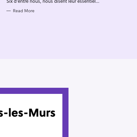
Six d'entre nous, nous disent leur essentiel...
I
E
S
Read More