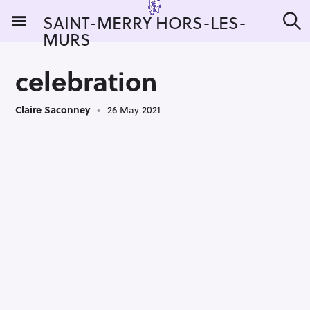
S
SAINT-MERRY HORS-LES-
k
MURS
S
i
e
a
p
r
celebration
t
c
h
o
Claire Saconney
26 May 2021
c
o
n
t
e
n
t