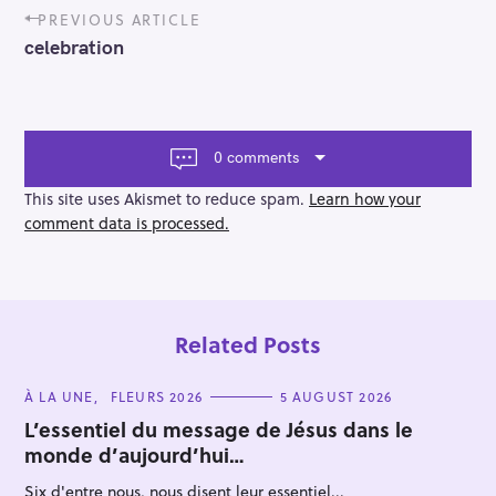
P
PREVIOUS ARTICLE
o
celebration
s
t
n
a
v
0 comments
i
g
This site uses Akismet to reduce spam.
Learn how your
a
comment data is processed.
t
i
o
n
Related Posts
C
À LA UNE
FLEURS 2026
5 AUGUST 2026
A
T
L’essentiel du message de Jésus dans le
E
monde d’aujourd’hui…
G
O
R
Six d'entre nous, nous disent leur essentiel...
I