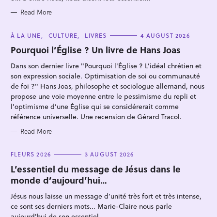
E
S
Read More
C
À LA UNE
CULTURE
LIVRES
4 AUGUST 2026
A
T
Pourquoi l’Église ? Un livre de Hans Joas
E
S
G
Dans son dernier livre "Pourquoi l'Église ? L’idéal chrétien et
O
e
R
son expression sociale. Optimisation de soi ou communauté
I
a
E
de foi ?" Hans Joas, philosophe et sociologue allemand, nous
r
S
propose une voie moyenne entre le pessimisme du repli et
c
l’optimisme d’une Église qui se considérerait comme
h
référence universelle. Une recension de Gérard Tracol.
f
Read More
o
r
C
FLEURS 2026
3 AUGUST 2026
A
:
T
L’essentiel du message de Jésus dans le
E
monde d’aujourd’hui…
G
O
R
Jésus nous laisse un message d’unité très fort et très intense,
I
E
ce sont ses derniers mots... Marie-Claire nous parle
S
aujourd'hui de son essentiel