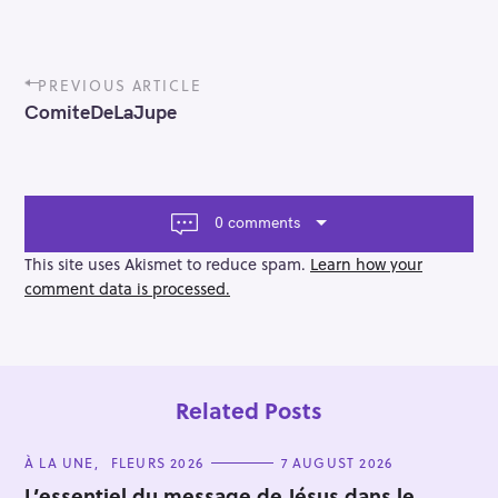
P
PREVIOUS ARTICLE
o
ComiteDeLaJupe
s
t
n
a
v
0 comments
i
g
This site uses Akismet to reduce spam.
Learn how your
a
comment data is processed.
t
i
o
n
Related Posts
C
À LA UNE
FLEURS 2026
7 AUGUST 2026
A
T
L’essentiel du message de Jésus dans le