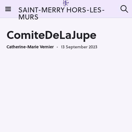
S
SAINT-MERRY HORS-LES-
k
MURS
S
i
e
a
p
r
ComiteDeLaJupe
t
c
h
o
Catherine-Marie Vernier
13 September 2023
c
o
n
t
e
n
t