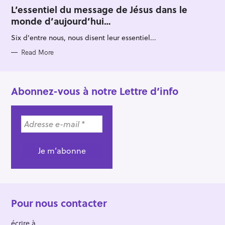
A
T
L’essentiel du message de Jésus dans le
E
monde d’aujourd’hui…
G
O
R
Six d'entre nous, nous disent leur essentiel...
I
E
S
Read More
Abonnez-vous à notre Lettre d’info
Pour nous contacter
écrire à