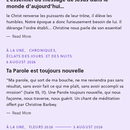
E
monde d’aujourd’hui…
G
O
R
le Christ renverse les puissants de leur trône, il élève les
I
E
humbles. Notre époque a donc furieusement besoin de lui. Il
S
dérange l'ordre établi... Christine nous parle de son essentiel
Read More
S
C
À LA UNE
CHRONIQUES
e
A
ÉCLATS DES JOURS. ET DES NUITS
T
a
E
6 AUGUST 2026
G
r
O
Ta Parole est toujours nouvelle
R
c
I
"Ma parole, qui sort de ma bouche, ne me reviendra pas sans
E
h
S
résultat, sans avoir fait ce qui me plaît, sans avoir accompli sa
f
mission" (Isaïe 55, 11). Une Parole toujours nouvelle, qui nous
o
façonne, nous traverse, nous guérit. Un chant de méditation
r
offert par Christine Barbey.
:
Read More
C
À LA UNE
FLEURS 2026
5 AUGUST 2026