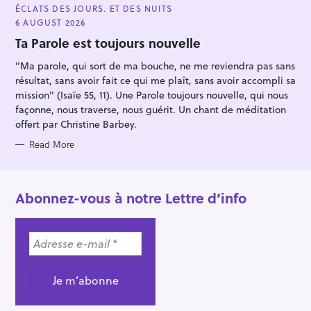
A
ÉCLATS DES JOURS. ET DES NUITS
T
E
6 AUGUST 2026
G
O
Ta Parole est toujours nouvelle
R
I
"Ma parole, qui sort de ma bouche, ne me reviendra pas sans
E
S
résultat, sans avoir fait ce qui me plaît, sans avoir accompli sa
mission" (Isaïe 55, 11). Une Parole toujours nouvelle, qui nous
façonne, nous traverse, nous guérit. Un chant de méditation
offert par Christine Barbey.
Read More
Abonnez-vous à notre Lettre d’info