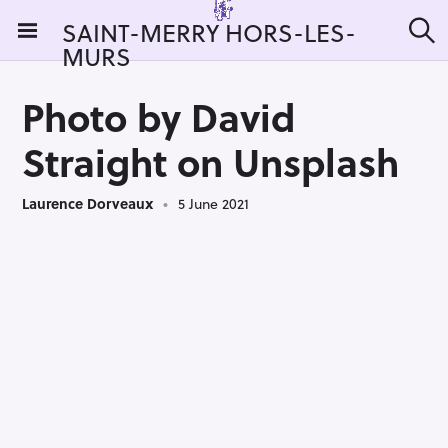
S
SAINT-MERRY HORS-LES-
k
MURS
S
i
e
a
p
r
Photo by David
t
c
h
o
Straight on Unsplash
c
o
Laurence Dorveaux
5 June 2021
n
t
e
n
t