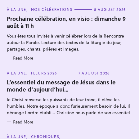
C
À LA UNE
NOS CÉLÉBRATIONS
8 AUGUST 2026
A
T
Prochaine célébration, en visio : dimanche 9
E
août à 11 h
G
O
R
Vous êtes tous invités à venir célébrer lors de la Rencontre
I
E
autour la Parole. Lecture des textes de la liturgie du jour,
S
partages, chants, prières et images.
Read More
S
e
C
À LA UNE
FLEURS 2026
7 AUGUST 2026
A
a
T
L’essentiel du message de Jésus dans le
E
r
monde d’aujourd’hui…
G
O
c
R
le Christ renverse les puissants de leur trône, il élève les
I
h
E
humbles. Notre époque a donc furieusement besoin de lui. Il
S
f
dérange l'ordre établi... Christine nous parle de son essentiel
o
Read More
r
:
C
À LA UNE
CHRONIQUES