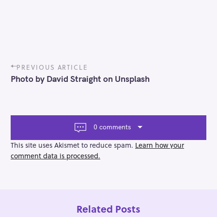
P
PREVIOUS ARTICLE
o
Photo by David Straight on Unsplash
s
t
n
a
v
0 comments
i
g
This site uses Akismet to reduce spam.
Learn how your
a
comment data is processed.
t
i
o
n
Related Posts