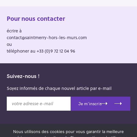
Pour nous contacter
écrire à
contact@saintmerry-hors-les-murs.com
ou
téléphoner au +33 (0)9 72 12 04 96
Suivez-nous !
Soyez informés de chaque nouvel article par e-mail
v
Je m'inscris
o
t
r
e
Nous utilisons des cookies pour vous garantir la meilleure
a
© 2026 Saint-Merry Hors-les-Murs.