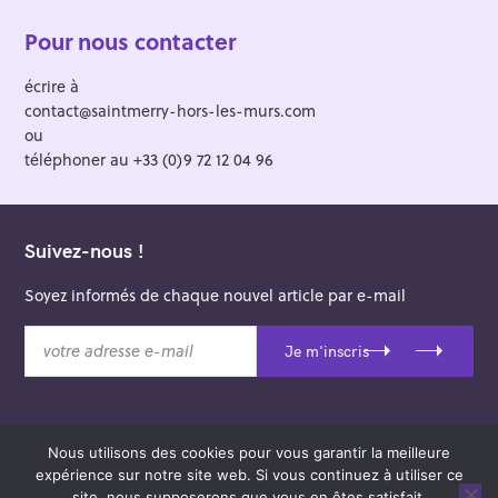
Pour nous contacter
écrire à
contact@saintmerry-hors-les-murs.com
ou
téléphoner au +33 (0)9 72 12 04 96
Suivez-nous !
Soyez informés de chaque nouvel article par e-mail
v
Je m'inscris
o
t
r
e
Nous utilisons des cookies pour vous garantir la meilleure
a
© 2026 Saint-Merry Hors-les-Murs.
expérience sur notre site web. Si vous continuez à utiliser ce
d
Theme: Felt by
Pixelgrade
.
site, nous supposerons que vous en êtes satisfait.