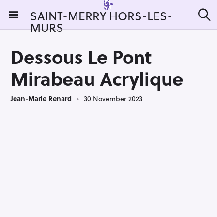
S
SAINT-MERRY HORS-LES-
k
MURS
S
i
e
a
p
r
Dessous Le Pont
t
c
h
o
Mirabeau Acrylique
c
o
Jean-Marie Renard
30 November 2023
n
t
e
n
t