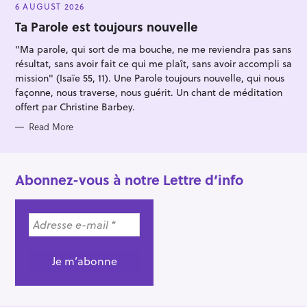
E
6 AUGUST 2026
G
O
Ta Parole est toujours nouvelle
R
I
"Ma parole, qui sort de ma bouche, ne me reviendra pas sans
E
S
résultat, sans avoir fait ce qui me plaît, sans avoir accompli sa
mission" (Isaïe 55, 11). Une Parole toujours nouvelle, qui nous
façonne, nous traverse, nous guérit. Un chant de méditation
offert par Christine Barbey.
Read More
Abonnez-vous à notre Lettre d’info