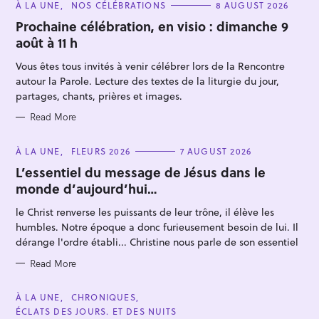
C
À LA UNE
NOS CÉLÉBRATIONS
8 AUGUST 2026
A
T
Prochaine célébration, en visio : dimanche 9
E
août à 11 h
G
O
R
Vous êtes tous invités à venir célébrer lors de la Rencontre
I
E
autour la Parole. Lecture des textes de la liturgie du jour,
S
partages, chants, prières et images.
Read More
S
C
À LA UNE
FLEURS 2026
7 AUGUST 2026
e
A
T
L’essentiel du message de Jésus dans le
a
E
monde d’aujourd’hui…
G
r
O
R
c
le Christ renverse les puissants de leur trône, il élève les
I
E
humbles. Notre époque a donc furieusement besoin de lui. Il
h
S
dérange l'ordre établi... Christine nous parle de son essentiel
f
o
Read More
r
C
À LA UNE
CHRONIQUES
:
A
ÉCLATS DES JOURS. ET DES NUITS
T