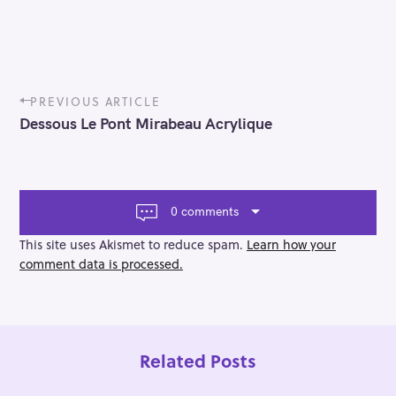
P
PREVIOUS ARTICLE
o
Dessous Le Pont Mirabeau Acrylique
s
t
n
a
v
0 comments
i
g
This site uses Akismet to reduce spam.
Learn how your
a
comment data is processed.
t
i
o
n
Related Posts