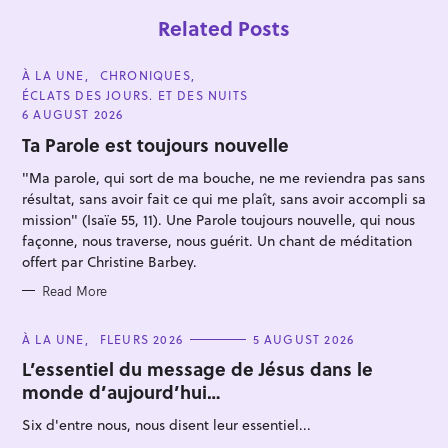
Related Posts
C
À LA UNE
CHRONIQUES
A
ÉCLATS DES JOURS. ET DES NUITS
T
E
6 AUGUST 2026
G
O
Ta Parole est toujours nouvelle
R
I
"Ma parole, qui sort de ma bouche, ne me reviendra pas sans
E
S
résultat, sans avoir fait ce qui me plaît, sans avoir accompli sa
mission" (Isaïe 55, 11). Une Parole toujours nouvelle, qui nous
S
façonne, nous traverse, nous guérit. Un chant de méditation
e
offert par Christine Barbey.
a
Read More
r
c
C
À LA UNE
FLEURS 2026
5 AUGUST 2026
A
h
T
L’essentiel du message de Jésus dans le
f
E
monde d’aujourd’hui…
G
o
O
R
Six d'entre nous, nous disent leur essentiel...
r
I
E