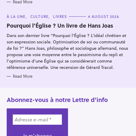
:
S
Read More
C
À LA UNE
CULTURE
LIVRES
4 AUGUST 2026
A
T
Pourquoi l’Église ? Un livre de Hans Joas
E
G
Dans son dernier livre "Pourquoi l'Église ? L’idéal chrétien et
O
R
son expression sociale. Optimisation de soi ou communauté
I
E
de foi ?" Hans Joas, philosophe et sociologue allemand, nous
S
propose une voie moyenne entre le pessimisme du repli et
l’optimisme d’une Église qui se considérerait comme
référence universelle. Une recension de Gérard Tracol.
Read More
Abonnez-vous à notre Lettre d’info