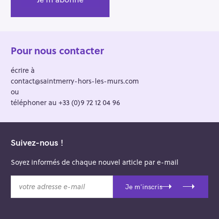
Pour nous contacter
écrire à
contact@saintmerry-hors-les-murs.com
ou
téléphoner au +33 (0)9 72 12 04 96
Suivez-nous !
Soyez informés de chaque nouvel article par e-mail
v
Je m'inscris
o
t
r