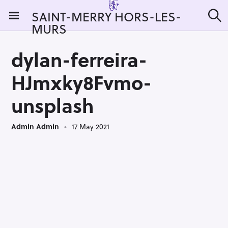
S
SAINT-MERRY HORS-LES-
k
MURS
S
i
e
a
p
r
dylan-ferreira-
t
c
h
o
HJmxky8Fvmo-
c
o
unsplash
n
t
Admin Admin
17 May 2021
e
n
t