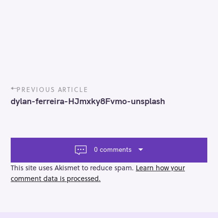
P
PREVIOUS ARTICLE
o
dylan-ferreira-HJmxky8Fvmo-unsplash
s
t
n
a
v
0 comments
i
g
This site uses Akismet to reduce spam.
Learn how your
a
comment data is processed.
t
i
o
n