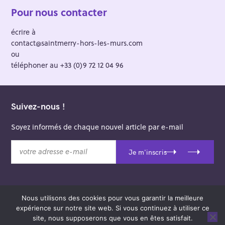
Pour nous contacter
écrire à
contact@saintmerry-hors-les-murs.com
ou
téléphoner au +33 (0)9 72 12 04 96
Suivez-nous !
Soyez informés de chaque nouvel article par e-mail
v
Je m'inscris
o
t
r
e
Nous utilisons des cookies pour vous garantir la meilleure
a
© 2026 Saint-Merry Hors-les-Murs.
expérience sur notre site web. Si vous continuez à utiliser ce
d
Theme: Felt by
Pixelgrade
.
site, nous supposerons que vous en êtes satisfait.
r