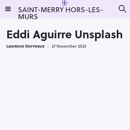
S
SAINT-MERRY HORS-LES-
k
MURS
S
i
e
a
p
r
Eddi Aguirre Unsplash
t
c
h
o
Laurence Dorveaux
27 November 2023
c
o
n
t
e
n
t