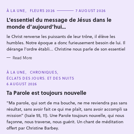
C
À LA UNE
FLEURS 2026
7 AUGUST 2026
A
T
L’essentiel du message de Jésus dans le
E
monde d’aujourd’hui…
G
O
R
le Christ renverse les puissants de leur trône, il élève les
I
E
humbles. Notre époque a donc furieusement besoin de lui. Il
S
dérange l'ordre établi... Christine nous parle de son essentiel
S
Read More
e
a
C
À LA UNE
CHRONIQUES
A
ÉCLATS DES JOURS. ET DES NUITS
r
T
E
6 AUGUST 2026
c
G
O
Ta Parole est toujours nouvelle
h
R
I
f
"Ma parole, qui sort de ma bouche, ne me reviendra pas sans
E
S
o
résultat, sans avoir fait ce qui me plaît, sans avoir accompli sa
mission" (Isaïe 55, 11). Une Parole toujours nouvelle, qui nous
r
façonne, nous traverse, nous guérit. Un chant de méditation
:
offert par Christine Barbey.