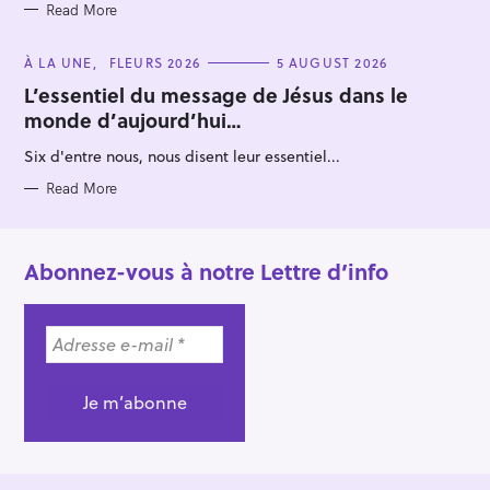
Read More
C
À LA UNE
FLEURS 2026
5 AUGUST 2026
A
T
L’essentiel du message de Jésus dans le
E
monde d’aujourd’hui…
G
O
R
Six d'entre nous, nous disent leur essentiel...
I
E
S
Read More
Abonnez-vous à notre Lettre d’info