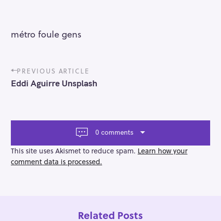
métro foule gens
P
PREVIOUS ARTICLE
o
Eddi Aguirre Unsplash
s
t
n
a
v
0 comments
i
g
This site uses Akismet to reduce spam.
Learn how your
a
comment data is processed.
t
i
o
n
Related Posts