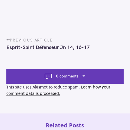
P
PREVIOUS ARTICLE
o
Esprit-Saint Défenseur Jn 14, 16-17
s
t
n
a
v
0 comments
i
g
This site uses Akismet to reduce spam.
Learn how your
a
comment data is processed.
t
i
o
n
Related Posts