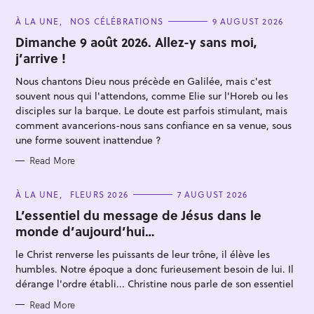
C
À LA UNE
NOS CÉLÉBRATIONS
9 AUGUST 2026
A
T
Dimanche 9 août 2026. Allez-y sans moi,
E
j’arrive !
G
O
R
Nous chantons Dieu nous précède en Galilée, mais c'est
I
E
souvent nous qui l'attendons, comme Elie sur l'Horeb ou les
S
disciples sur la barque. Le doute est parfois stimulant, mais
comment avancerions-nous sans confiance en sa venue, sous
une forme souvent inattendue ?
S
Read More
e
a
C
À LA UNE
FLEURS 2026
7 AUGUST 2026
A
r
T
L’essentiel du message de Jésus dans le
E
monde d’aujourd’hui…
c
G
O
h
R
le Christ renverse les puissants de leur trône, il élève les
I
f
E
humbles. Notre époque a donc furieusement besoin de lui. Il
S
o
dérange l'ordre établi... Christine nous parle de son essentiel
r
Read More