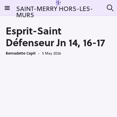
S
SAINT-MERRY HORS-LES-
k
MURS
S
i
e
a
p
r
Esprit-Saint
t
c
h
o
Défenseur Jn 14, 16-17
c
o
Bernadette Capit
5 May 2026
n
t
e
n
t