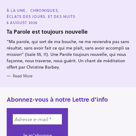
:
C
À LA UNE
CHRONIQUES
A
ÉCLATS DES JOURS. ET DES NUITS
T
E
6 AUGUST 2026
G
O
Ta Parole est toujours nouvelle
R
I
"Ma parole, qui sort de ma bouche, ne me reviendra pas sans
E
S
résultat, sans avoir fait ce qui me plaît, sans avoir accompli sa
mission" (Isaïe 55, 11). Une Parole toujours nouvelle, qui nous
façonne, nous traverse, nous guérit. Un chant de méditation
offert par Christine Barbey.
Read More
Abonnez-vous à notre Lettre d’info