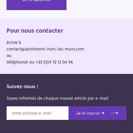
Pour nous contacter
écrire à
contact@saintmerry-hors-les-murs.com
ou
téléphoner au +33 (0)9 72 12 04 96
Suivez-nous !
Soyez informés de chaque nouvel article par e-mail
v
Je m'inscris
o
t
r