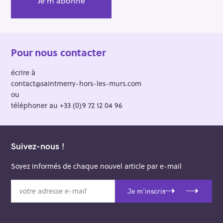
Pour nous contacter
écrire à
contact@saintmerry-hors-les-murs.com
ou
téléphoner au +33 (0)9 72 12 04 96
Suivez-nous !
Soyez informés de chaque nouvel article par e-mail
v
Je m'inscris
o
t
r