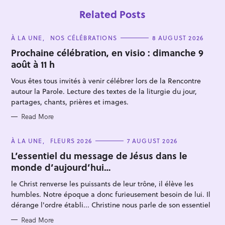
Related Posts
C
À LA UNE
NOS CÉLÉBRATIONS
8 AUGUST 2026
A
T
Prochaine célébration, en visio : dimanche 9
E
août à 11 h
G
O
R
Vous êtes tous invités à venir célébrer lors de la Rencontre
I
E
autour la Parole. Lecture des textes de la liturgie du jour,
S
partages, chants, prières et images.
S
Read More
e
a
C
À LA UNE
FLEURS 2026
7 AUGUST 2026
A
r
T
L’essentiel du message de Jésus dans le
E
c
monde d’aujourd’hui…
G
O
h
R
le Christ renverse les puissants de leur trône, il élève les
I
f
E
humbles. Notre époque a donc furieusement besoin de lui. Il
S
o
dérange l'ordre établi... Christine nous parle de son essentiel
r
Read More