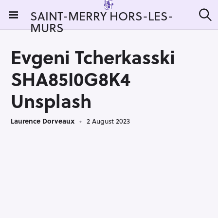
S
SAINT-MERRY HORS-LES-
k
MURS
S
i
e
a
p
r
Evgeni Tcherkasski
t
c
h
o
SHA85I0G8K4
c
o
Unsplash
n
t
Laurence Dorveaux
2 August 2023
e
n
t