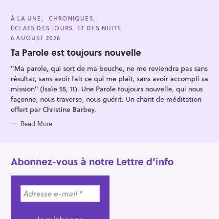
:
C
À LA UNE
CHRONIQUES
A
ÉCLATS DES JOURS. ET DES NUITS
T
E
6 AUGUST 2026
G
O
Ta Parole est toujours nouvelle
R
I
"Ma parole, qui sort de ma bouche, ne me reviendra pas sans
E
S
résultat, sans avoir fait ce qui me plaît, sans avoir accompli sa
mission" (Isaïe 55, 11). Une Parole toujours nouvelle, qui nous
façonne, nous traverse, nous guérit. Un chant de méditation
offert par Christine Barbey.
Read More
Abonnez-vous à notre Lettre d’info