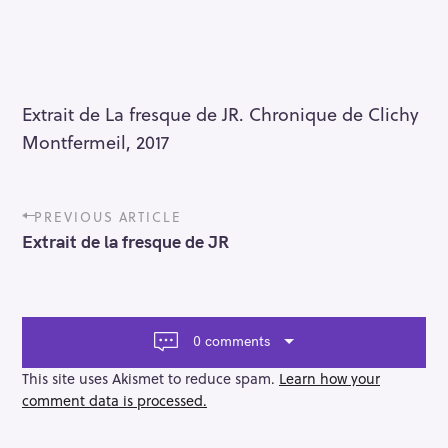
Extrait de La fresque de JR. Chronique de Clichy
Montfermeil, 2017
P
PREVIOUS ARTICLE
o
Extrait de la fresque de JR
s
t
n
a
v
0 comments
i
g
This site uses Akismet to reduce spam.
Learn how your
a
comment data is processed.
t
i