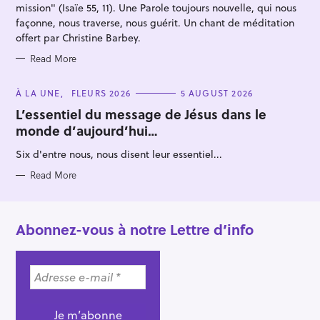
:
mission" (Isaïe 55, 11). Une Parole toujours nouvelle, qui nous
façonne, nous traverse, nous guérit. Un chant de méditation
offert par Christine Barbey.
Read More
C
À LA UNE
FLEURS 2026
5 AUGUST 2026
A
T
L’essentiel du message de Jésus dans le
E
monde d’aujourd’hui…
G
O
R
Six d'entre nous, nous disent leur essentiel...
I
E
S
Read More
Abonnez-vous à notre Lettre d’info