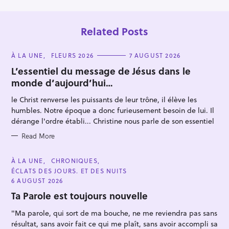
o
n
Related Posts
C
À LA UNE
FLEURS 2026
7 AUGUST 2026
A
T
L’essentiel du message de Jésus dans le
E
monde d’aujourd’hui…
G
O
R
le Christ renverse les puissants de leur trône, il élève les
I
E
humbles. Notre époque a donc furieusement besoin de lui. Il
S
S
dérange l'ordre établi... Christine nous parle de son essentiel
e
Read More
a
r
C
À LA UNE
CHRONIQUES
c
A
ÉCLATS DES JOURS. ET DES NUITS
T
h
E
6 AUGUST 2026
G
f
O
Ta Parole est toujours nouvelle
R
o
I
"Ma parole, qui sort de ma bouche, ne me reviendra pas sans
E
r
S
résultat, sans avoir fait ce qui me plaît, sans avoir accompli sa