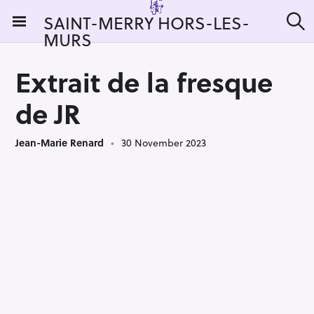
S
SAINT-MERRY HORS-LES-
k
MURS
S
i
e
a
p
r
Extrait de la fresque
t
c
h
o
de JR
c
o
Jean-Marie Renard
30 November 2023
n
t
e
n
t