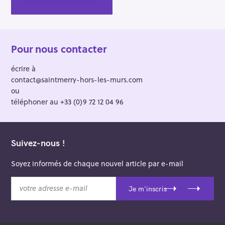
Pour nous contacter
écrire à
contact@saintmerry-hors-les-murs.com
ou
téléphoner au +33 (0)9 72 12 04 96
Suivez-nous !
Soyez informés de chaque nouvel article par e-mail
v
Je m'inscris
o
t
r