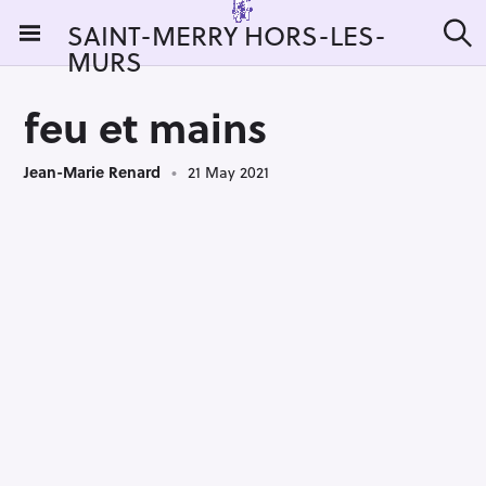
S
SAINT-MERRY HORS-LES-
k
MURS
S
i
e
a
p
r
feu et mains
t
c
h
o
Jean-Marie Renard
21 May 2021
c
o
n
t
e
n
t