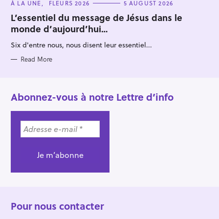
C
À LA UNE
FLEURS 2026
5 AUGUST 2026
A
T
L’essentiel du message de Jésus dans le
E
monde d’aujourd’hui…
G
O
R
Six d'entre nous, nous disent leur essentiel...
I
E
S
Read More
Abonnez-vous à notre Lettre d’info
Pour nous contacter