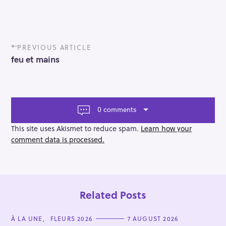
P
PREVIOUS ARTICLE
o
feu et mains
s
t
n
a
v
0 comments
i
g
This site uses Akismet to reduce spam.
Learn how your
a
comment data is processed.
t
i
o
n
Related Posts
C
À LA UNE
FLEURS 2026
7 AUGUST 2026
A