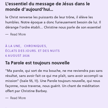
T
L’essentiel du message de Jésus dans le
E
monde d’aujourd’hui…
G
O
R
le Christ renverse les puissants de leur trône, il élève les
I
E
humbles. Notre époque a donc furieusement besoin de lui. Il
S
dérange l'ordre établi... Christine nous parle de son essentiel
Read More
S
e
C
À LA UNE
CHRONIQUES
A
ÉCLATS DES JOURS. ET DES NUITS
a
T
E
6 AUGUST 2026
r
G
O
Ta Parole est toujours nouvelle
c
R
I
h
"Ma parole, qui sort de ma bouche, ne me reviendra pas sans
E
S
f
résultat, sans avoir fait ce qui me plaît, sans avoir accompli sa
mission" (Isaïe 55, 11). Une Parole toujours nouvelle, qui nous
o
façonne, nous traverse, nous guérit. Un chant de méditation
r
offert par Christine Barbey.
:
Read More