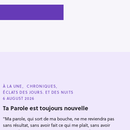
C
À LA UNE
CHRONIQUES
A
ÉCLATS DES JOURS. ET DES NUITS
T
E
6 AUGUST 2026
G
O
Ta Parole est toujours nouvelle
R
I
"Ma parole, qui sort de ma bouche, ne me reviendra pas
E
S
sans résultat, sans avoir fait ce qui me plaît, sans avoir