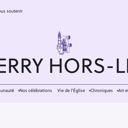
us soutenir
ERRY HORS-
munauté
Nos célébrations
Vie de l’Église
Chroniques
Art e