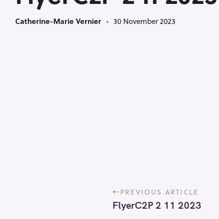
Catherine-Marie Vernier
30 November 2023
P
PREVIOUS ARTICLE
o
FlyerC2P 2 11 2023
s