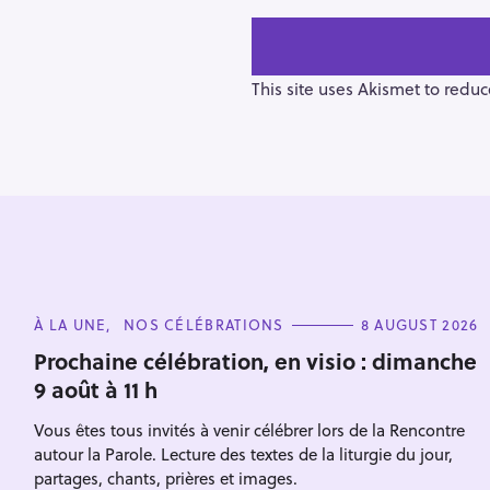
t
n
a
v
This site uses Akismet to redu
i
g
a
t
i
o
n
S
C
À LA UNE
NOS CÉLÉBRATIONS
8 AUGUST 2026
e
A
T
Prochaine célébration, en visio : dimanche
a
E
9 août à 11 h
G
r
O
R
c
Vous êtes tous invités à venir célébrer lors de la Rencontre
I
h
E
autour la Parole. Lecture des textes de la liturgie du jour,
S
f
partages, chants, prières et images.