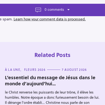
0 comments
ce spam.
Learn how your comment data is processed.
Related Posts
C
À LA UNE
FLEURS 2026
7 AUGUST 2026
A
T
L’essentiel du message de Jésus dans le
E
monde d’aujourd’hui…
G
O
R
le Christ renverse les puissants de leur trône, il élève les
Press Esc to cancel.
I
E
humbles. Notre époque a donc furieusement besoin de lui.
S
Il dérange l'ordre établi... Christine nous parle de son