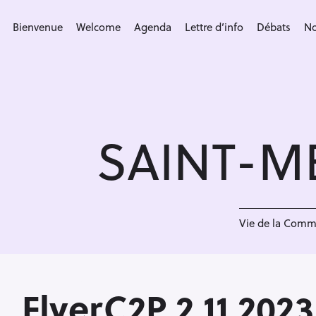
S
k
Bienvenue
Welcome
Agenda
Lettre d’info
Débats
No
i
p
t
o
c
SAINT-M
o
n
t
e
<
n
Vie de la Com
t
FlyerC2P 2 11 2023