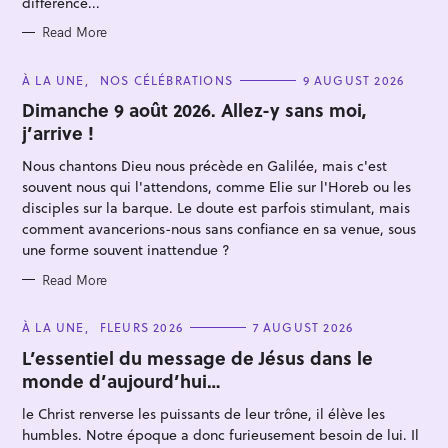
différence...
Read More
C
À LA UNE
NOS CÉLÉBRATIONS
9 AUGUST 2026
A
T
Dimanche 9 août 2026. Allez-y sans moi,
E
S
j’arrive !
G
e
O
R
Nous chantons Dieu nous précède en Galilée, mais c'est
a
I
E
souvent nous qui l'attendons, comme Elie sur l'Horeb ou les
r
S
disciples sur la barque. Le doute est parfois stimulant, mais
c
comment avancerions-nous sans confiance en sa venue, sous
h
une forme souvent inattendue ?
f
Read More
o
r
C
À LA UNE
FLEURS 2026
7 AUGUST 2026
A
:
T
L’essentiel du message de Jésus dans le
E
monde d’aujourd’hui…
G
O
R
le Christ renverse les puissants de leur trône, il élève les
I
E
humbles. Notre époque a donc furieusement besoin de lui. Il
S