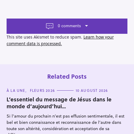
t
n
a
v
0 comments
i
g
This site uses Akismet to reduce spam.
Learn how your
a
comment data is processed.
t
i
o
n
Related Posts
C
À LA UNE
FLEURS 2026
10 AUGUST 2026
A
T
L’essentiel du message de Jésus dans le
E
monde d’aujourd’hui…
G
O
R
Si l’amour du prochain n’est pas effusion sentimentale, il est
I
E
bel et bien connaissance et reconnaissance de l’autre dans
S
toute son altérité, considération et acceptation de sa