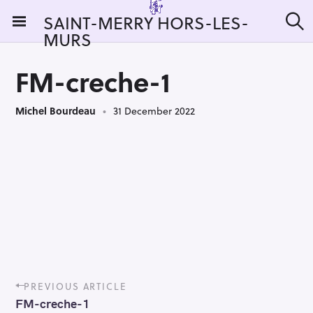
S
SAINT-MERRY HORS-LES-
k
MURS
S
i
e
a
p
r
FM-creche-1
t
c
h
o
Michel Bourdeau
31 December 2022
c
o
n
t
e
n
t
P
PREVIOUS ARTICLE
o
FM-creche-1
s