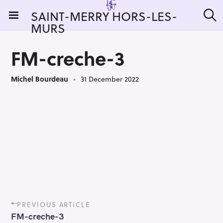
S
SAINT-MERRY HORS-LES-
k
MURS
S
i
e
a
p
r
FM-creche-3
t
c
h
o
Michel Bourdeau
31 December 2022
c
o
n
t
e
n
t
P
PREVIOUS ARTICLE
o
FM-creche-3
s