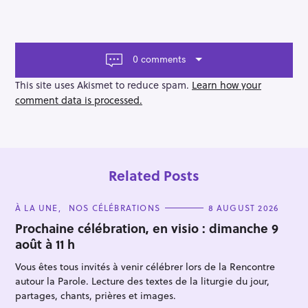
t
n
a
v
0 comments
i
g
This site uses Akismet to reduce spam.
Learn how your
a
comment data is processed.
t
i
o
n
Related Posts
C
À LA UNE
NOS CÉLÉBRATIONS
8 AUGUST 2026
A
T
Prochaine célébration, en visio : dimanche 9
E
août à 11 h
G
O
R
Vous êtes tous invités à venir célébrer lors de la Rencontre
I
E
autour la Parole. Lecture des textes de la liturgie du jour,
S
partages, chants, prières et images.