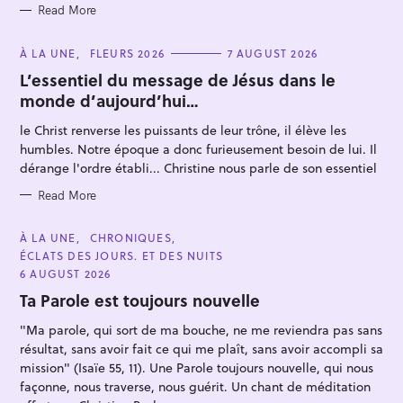
Read More
C
À LA UNE
FLEURS 2026
7 AUGUST 2026
A
T
L’essentiel du message de Jésus dans le
E
monde d’aujourd’hui…
G
S
O
R
e
le Christ renverse les puissants de leur trône, il élève les
I
E
humbles. Notre époque a donc furieusement besoin de lui. Il
a
S
dérange l'ordre établi... Christine nous parle de son essentiel
r
c
Read More
h
C
À LA UNE
CHRONIQUES
f
A
ÉCLATS DES JOURS. ET DES NUITS
T
o
E
6 AUGUST 2026
G
r
O
Ta Parole est toujours nouvelle
:
R
I
"Ma parole, qui sort de ma bouche, ne me reviendra pas sans
E
S
résultat, sans avoir fait ce qui me plaît, sans avoir accompli sa
mission" (Isaïe 55, 11). Une Parole toujours nouvelle, qui nous
façonne, nous traverse, nous guérit. Un chant de méditation