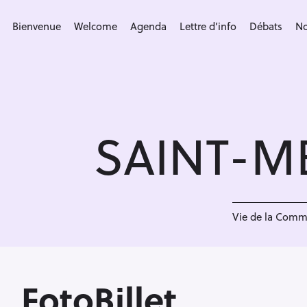
S
k
Bienvenue
Welcome
Agenda
Lettre d’info
Débats
No
i
p
t
o
c
SAINT-M
o
n
t
e
<
n
Vie de la Com
t
FotoBillet