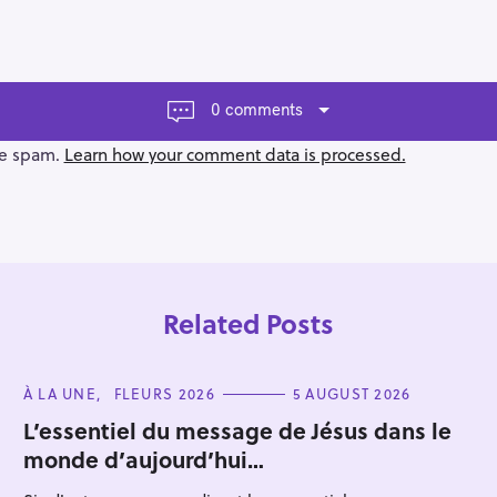
0 comments
ce spam.
Learn how your comment data is processed.
Related Posts
C
À LA UNE
FLEURS 2026
5 AUGUST 2026
A
T
L’essentiel du message de Jésus dans le
E
monde d’aujourd’hui…
G
Press Esc to cancel.
O
R