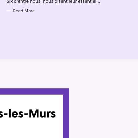
Six d'entre nous, nous disent leur essentiel...
I
E
S
Read More