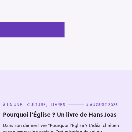
C
À LA UNE
CULTURE
LIVRES
4 AUGUST 2026
A
T
Pourquoi l’Église ? Un livre de Hans Joas
E
G
Dans son dernier livre "Pourquoi l'Église ? L’idéal chrétien
O
R
et son expression sociale. Optimisation de soi ou