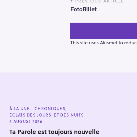
PREVIOUS ARTICLE
o
FotoBillet
s
t
n
a
v
This site uses Akismet to redu
i
g
a
t
i
o
n
S
e
C
À LA UNE
CHRONIQUES
a
A
ÉCLATS DES JOURS. ET DES NUITS
T
r
E
6 AUGUST 2026
G
c
O
Ta Parole est toujours nouvelle
h
R