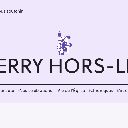
us soutenir
ERRY HORS-
munauté
Nos célébrations
Vie de l’Église
Chroniques
Art e