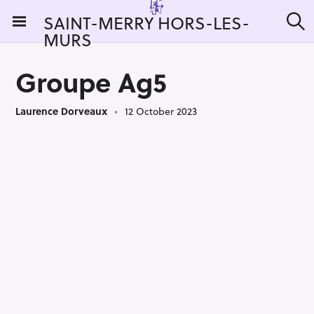
S
SAINT-MERRY HORS-LES-
k
MURS
S
i
e
a
p
r
Groupe Ag5
t
c
h
o
Laurence Dorveaux
12 October 2023
c
o
n
t
e
n
t