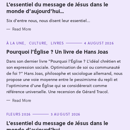
T
L’essentiel du message de Jésus dans le
E
monde d’aujourd’hui…
G
O
R
Six d'entre nous, nous disent leur essentiel...
I
E
S
Read More
C
À LA UNE
CULTURE
LIVRES
4 AUGUST 2026
S
A
T
Pourquoi l’Église ? Un livre de Hans Joas
e
E
G
a
Dans son dernier livre "Pourquoi l'Église ? L’idéal chrétien et
O
R
r
son expression sociale. Optimisation de soi ou communauté
I
E
de foi ?" Hans Joas, philosophe et sociologue allemand, nous
c
S
propose une voie moyenne entre le pessimisme du repli et
h
l’optimisme d’une Église qui se considérerait comme
f
référence universelle. Une recension de Gérard Tracol.
o
Read More
r
:
C
FLEURS 2026
3 AUGUST 2026
A
T
L’essentiel du message de Jésus dans le
E
monde d’aujourd’hui…
G