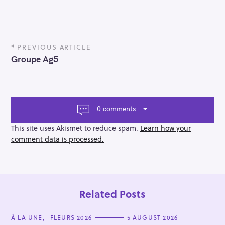
P
PREVIOUS ARTICLE
o
Groupe Ag5
s
t
n
a
v
0 comments
i
g
This site uses Akismet to reduce spam.
Learn how your
a
comment data is processed.
t
i
o
n
Related Posts
C
À LA UNE
FLEURS 2026
5 AUGUST 2026
A