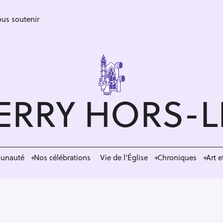
us soutenir
ERRY HORS-
munauté
Nos célébrations
Vie de l’Église
Chroniques
Art e