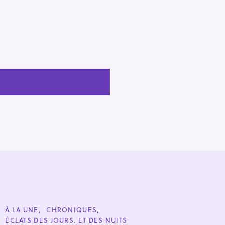
C
À LA UNE
CHRONIQUES
A
ÉCLATS DES JOURS. ET DES NUITS
T