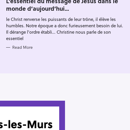
L’essentiel du message de Jésus dans le
Press Esc to cancel.
E
monde d’aujourd’hui…
G
O
R
le Christ renverse les puissants de leur trône, il élève les
I
E
humbles. Notre époque a donc furieusement besoin de lui.
S
Il dérange l'ordre établi... Christine nous parle de son
essentiel
Read More