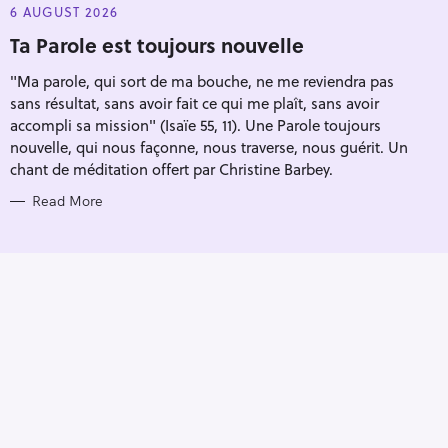
E
6 AUGUST 2026
G
O
Ta Parole est toujours nouvelle
R
I
"Ma parole, qui sort de ma bouche, ne me reviendra pas
E
S
sans résultat, sans avoir fait ce qui me plaît, sans avoir
accompli sa mission" (Isaïe 55, 11). Une Parole toujours
nouvelle, qui nous façonne, nous traverse, nous guérit. Un
chant de méditation offert par Christine Barbey.
Read More