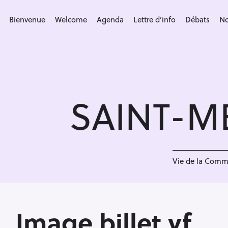
S
k
Bienvenue
Welcome
Agenda
Lettre d’info
Débats
No
i
p
t
o
c
SAINT-M
o
n
t
e
<
n
Vie de la Com
t
Image billet vf