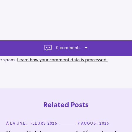
0 comments
ce spam.
Learn how your comment data is processed.
Related Posts
C
À LA UNE
FLEURS 2026
7 AUGUST 2026
A
T