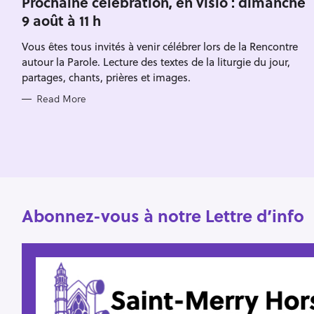
Prochaine célébration, en visio : dimanche
E
h
9 août à 11 h
G
O
f
R
Vous êtes tous invités à venir célébrer lors de la Rencontre
I
o
E
autour la Parole. Lecture des textes de la liturgie du jour,
S
r
partages, chants, prières et images.
:
Read More
Abonnez-vous à notre Lettre d’info