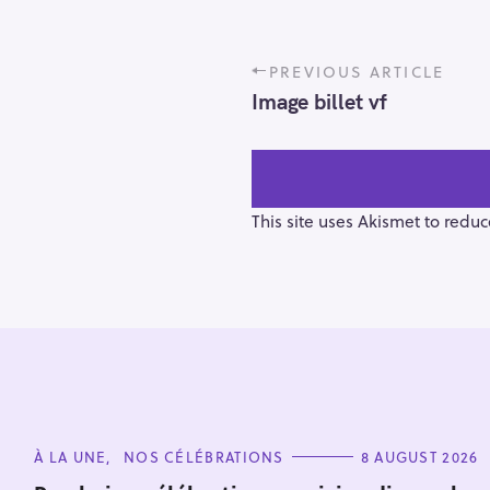
P
PREVIOUS ARTICLE
o
Image billet vf
s
t
n
a
v
This site uses Akismet to redu
i
g
a
t
i
S
o
e
n
a
r
C
À LA UNE
NOS CÉLÉBRATIONS
8 AUGUST 2026
A
c
T