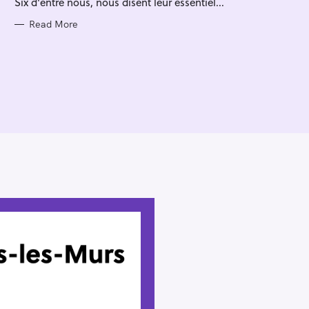
Six d'entre nous, nous disent leur essentiel...
I
E
S
Read More