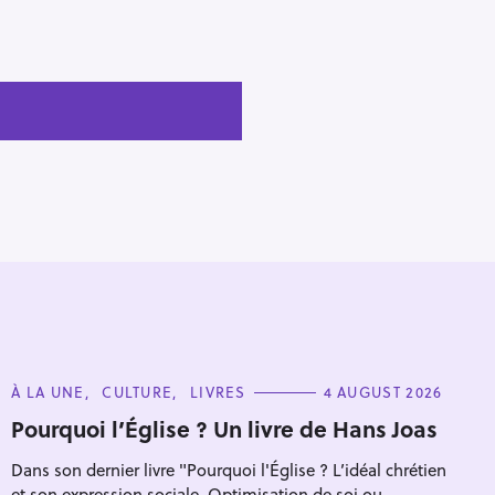
C
À LA UNE
CULTURE
LIVRES
4 AUGUST 2026
A
T
Pourquoi l’Église ? Un livre de Hans Joas
E
G
Dans son dernier livre "Pourquoi l'Église ? L’idéal chrétien
O
R
et son expression sociale. Optimisation de soi ou