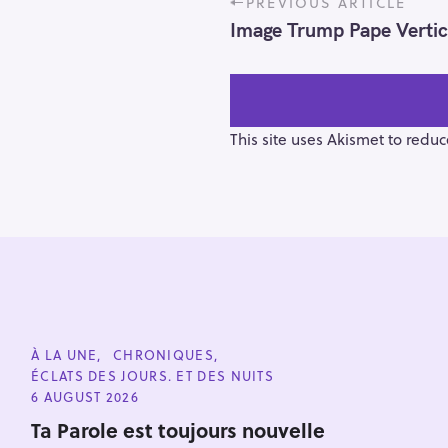
PREVIOUS ARTICLE
o
Image Trump Pape Vertic
s
t
n
a
v
This site uses Akismet to redu
i
g
a
t
i
o
n
S
e
C
À LA UNE
CHRONIQUES
a
A
ÉCLATS DES JOURS. ET DES NUITS
T
r
E
6 AUGUST 2026
G
c
O
Ta Parole est toujours nouvelle
h
R