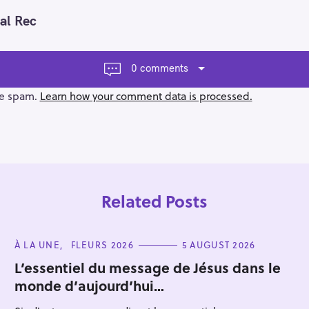
al Rec
0 comments
ce spam.
Learn how your comment data is processed.
Related Posts
C
À LA UNE
FLEURS 2026
5 AUGUST 2026
A
T
L’essentiel du message de Jésus dans le
E
monde d’aujourd’hui…
G
Press Esc to cancel.
O
R