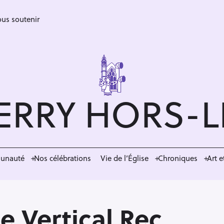
us soutenir
ERRY HORS-
munauté
Nos célébrations
Vie de l’Église
Chroniques
Art e
 Vertical Rec