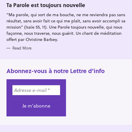
O
Ta Parole est toujours nouvelle
R
I
"Ma parole, qui sort de ma bouche, ne me reviendra pas sans
E
S
résultat, sans avoir fait ce qui me plaît, sans avoir accompli sa
mission" (Isaïe 55, 11). Une Parole toujours nouvelle, qui nous
façonne, nous traverse, nous guérit. Un chant de méditation
offert par Christine Barbey.
Read More
Abonnez-vous à notre Lettre d’info