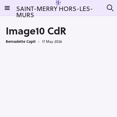
S
SAINT-MERRY HORS-LES-
k
MURS
S
i
e
a
p
r
Image10 CdR
t
c
h
o
Bernadette Capit
17 May 2026
c
o
n
t
e
n
t