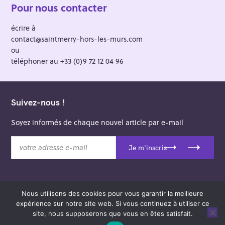
Pour nous contacter
écrire à
contact@saintmerry-hors-les-murs.com
ou
téléphoner au +33 (0)9 72 12 04 96
Suivez-nous !
Soyez informés de chaque nouvel article par e-mail
v
Je m'inscris
o
t
r
e
Nous utilisons des cookies pour vous garantir la meilleure
a
© 2026 Saint-Merry Hors-les-Murs.
expérience sur notre site web. Si vous continuez à utiliser ce
d
Theme: Felt by
Pixelgrade
.
site, nous supposerons que vous en êtes satisfait.
r