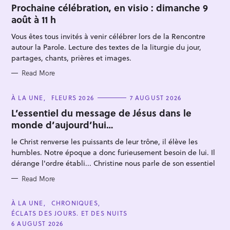
T
Prochaine célébration, en visio : dimanche 9
E
août à 11 h
G
O
R
Vous êtes tous invités à venir célébrer lors de la Rencontre
I
E
autour la Parole. Lecture des textes de la liturgie du jour,
S
partages, chants, prières et images.
Read More
S
C
À LA UNE
FLEURS 2026
7 AUGUST 2026
A
e
T
L’essentiel du message de Jésus dans le
E
a
monde d’aujourd’hui…
G
O
r
R
le Christ renverse les puissants de leur trône, il élève les
I
c
E
humbles. Notre époque a donc furieusement besoin de lui. Il
S
h
dérange l'ordre établi... Christine nous parle de son essentiel
f
Read More
o
r
C
À LA UNE
CHRONIQUES
:
A
ÉCLATS DES JOURS. ET DES NUITS
T
E
6 AUGUST 2026
G