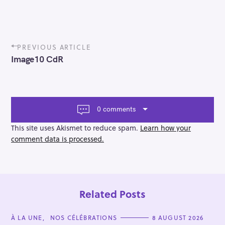
P
PREVIOUS ARTICLE
o
Image10 CdR
s
t
n
a
v
0 comments
i
g
This site uses Akismet to reduce spam.
Learn how your
a
comment data is processed.
t
i
o
n
Related Posts
C
À LA UNE
NOS CÉLÉBRATIONS
8 AUGUST 2026
A