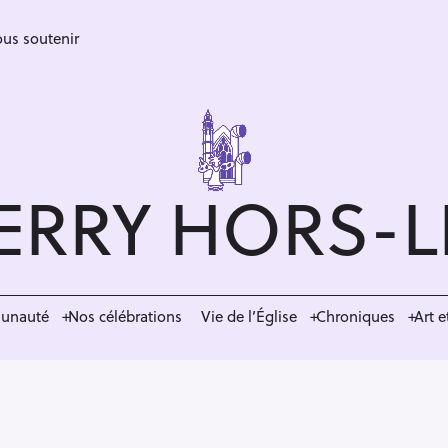
us soutenir
ERRY HORS-
munauté
Nos célébrations
Vie de l’Église
Chroniques
Art e