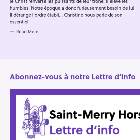
le Christ renverse les puissants de leur trône, il élève les
I
f
E
humbles. Notre époque a donc furieusement besoin de lui.
S
o
Il dérange l'ordre établi... Christine nous parle de son
essentiel
r
:
Read More
Abonnez-vous à notre Lettre d’info