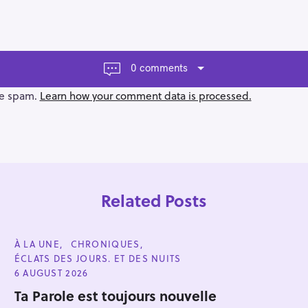
0 comments
ce spam.
Learn how your comment data is processed.
Related Posts
C
À LA UNE
CHRONIQUES
A
ÉCLATS DES JOURS. ET DES NUITS
T
E
6 AUGUST 2026
G
Press Esc to cancel.
O
Ta Parole est toujours nouvelle
R