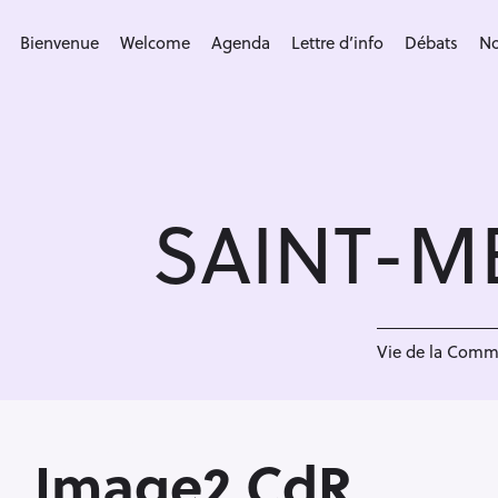
S
k
Bienvenue
Welcome
Agenda
Lettre d’info
Débats
No
i
p
t
o
c
SAINT-M
o
n
t
e
<
n
Vie de la Com
t
Image2 CdR