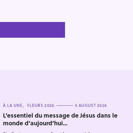
C
À LA UNE
FLEURS 2026
5 AUGUST 2026
A
T
L’essentiel du message de Jésus dans le
E
monde d’aujourd’hui…
G
O
R