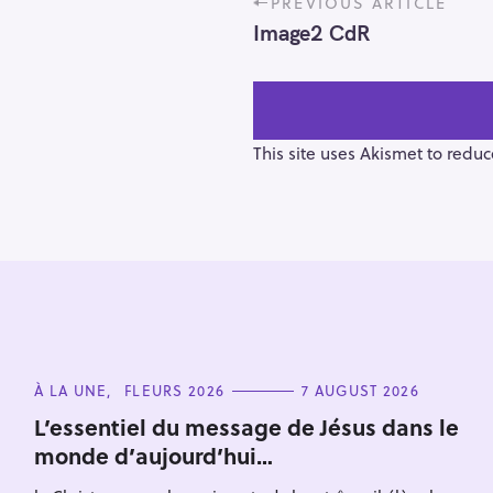
PREVIOUS ARTICLE
o
Image2 CdR
s
t
n
a
v
This site uses Akismet to redu
i
g
a
t
i
o
S
n
e
C
À LA UNE
FLEURS 2026
7 AUGUST 2026
a
A
T
r
L’essentiel du message de Jésus dans le
E
monde d’aujourd’hui…
c
G
O
h
R