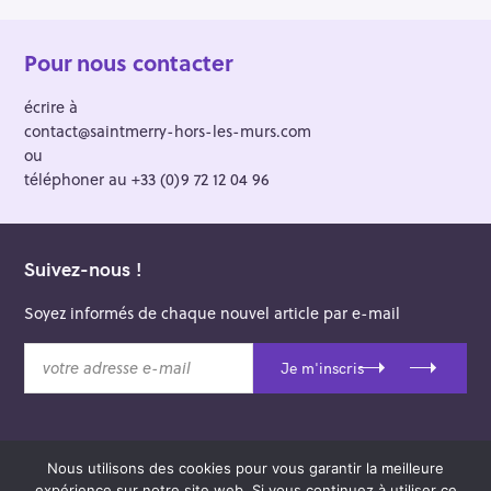
Pour nous contacter
écrire à
contact@saintmerry-hors-les-murs.com
ou
téléphoner au +33 (0)9 72 12 04 96
Suivez-nous !
Soyez informés de chaque nouvel article par e-mail
v
Je m'inscris
o
t
r
e
Nous utilisons des cookies pour vous garantir la meilleure
a
© 2026 Saint-Merry Hors-les-Murs.
expérience sur notre site web. Si vous continuez à utiliser ce