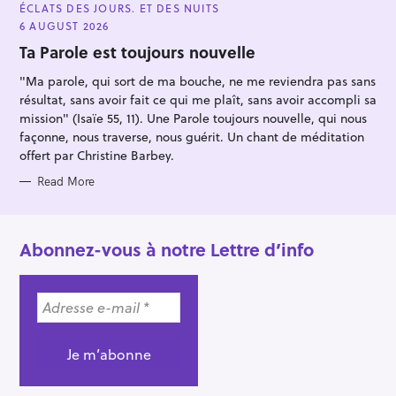
A
ÉCLATS DES JOURS. ET DES NUITS
T
E
6 AUGUST 2026
G
O
Ta Parole est toujours nouvelle
R
I
"Ma parole, qui sort de ma bouche, ne me reviendra pas sans
E
S
résultat, sans avoir fait ce qui me plaît, sans avoir accompli sa
mission" (Isaïe 55, 11). Une Parole toujours nouvelle, qui nous
façonne, nous traverse, nous guérit. Un chant de méditation
offert par Christine Barbey.
Read More
Abonnez-vous à notre Lettre d’info