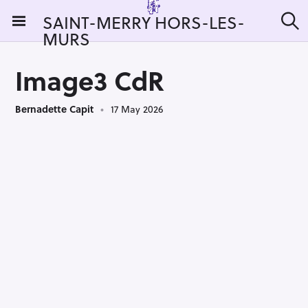
S
SAINT-MERRY HORS-LES-
k
MURS
S
i
e
a
p
r
Image3 CdR
t
c
h
o
Bernadette Capit
17 May 2026
c
o
n
t
e
n
t