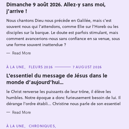
T
Dimanche 9 août 2026. Allez-y sans moi,
E
j’arrive !
G
O
R
Nous chantons Dieu nous précède en Galilée, mais c'est
I
E
souvent nous qui l'attendons, comme Elie sur l'Horeb ou les
S
disciples sur la barque. Le doute est parfois stimulant, mais
comment avancerions-nous sans confiance en sa venue, sous
une forme souvent inattendue ?
Read More
S
e
C
À LA UNE
FLEURS 2026
7 AUGUST 2026
A
a
T
L’essentiel du message de Jésus dans le
E
r
monde d’aujourd’hui…
G
O
c
R
le Christ renverse les puissants de leur trône, il élève les
I
h
E
humbles. Notre époque a donc furieusement besoin de lui. Il
S
f
dérange l'ordre établi... Christine nous parle de son essentiel
o
Read More
r
:
C
À LA UNE
CHRONIQUES