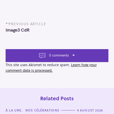
P
PREVIOUS ARTICLE
o
Image3 CdR
s
t
n
a
v
0 comments
i
g
This site uses Akismet to reduce spam.
Learn how your
a
comment data is processed.
t
i
o
n
Related Posts
C
À LA UNE
NOS CÉLÉBRATIONS
9 AUGUST 2026
A