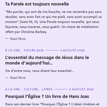
O
Ta Parole est toujours nouvelle
R
I
"Ma parole, qui sort de ma bouche, ne me reviendra pas sans
E
S
résultat, sans avoir fait ce qui me plaît, sans avoir accompli sa
mission" (Isaïe 55, 11). Une Parole toujours nouvelle, qui nous
façonne, nous traverse, nous guérit. Un chant de méditation
offert par Christine Barbey.
S
Read More
e
C
À LA UNE
FLEURS 2026
5 AUGUST 2026
a
A
T
L’essentiel du message de Jésus dans le
r
E
monde d’aujourd’hui…
G
c
O
h
R
Six d'entre nous, nous disent leur essentiel...
I
f
E
S
Read More
o
r
C
À LA UNE
CULTURE
LIVRES
4 AUGUST 2026
A
:
T
Pourquoi l’Église ? Un livre de Hans Joas
E
G
Dans son dernier livre "Pourquoi l'Église ? L’idéal chrétien et
O