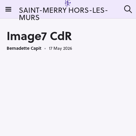
S
SAINT-MERRY HORS-LES-
k
MURS
S
i
e
a
p
r
Image7 CdR
t
c
h
o
Bernadette Capit
17 May 2026
c
o
n
t
e
n
t