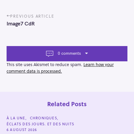
P
PREVIOUS ARTICLE
o
Image7 CdR
s
t
n
a
v
0 comments
i
g
This site uses Akismet to reduce spam.
Learn how your
a
comment data is processed.
t
i
o
n
Related Posts
C
À LA UNE
CHRONIQUES
A
ÉCLATS DES JOURS. ET DES NUITS
T
E
6 AUGUST 2026
G