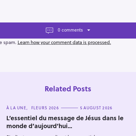
0 comments
ce spam.
Learn how your comment data is processed.
Related Posts
C
À LA UNE
FLEURS 2026
5 AUGUST 2026
A
T
L’essentiel du message de Jésus dans le
E
monde d’aujourd’hui…
G
Press Esc to cancel.
O
R