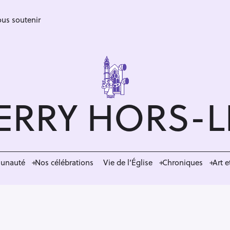
us soutenir
ERRY HORS-
munauté
Nos célébrations
Vie de l’Église
Chroniques
Art e