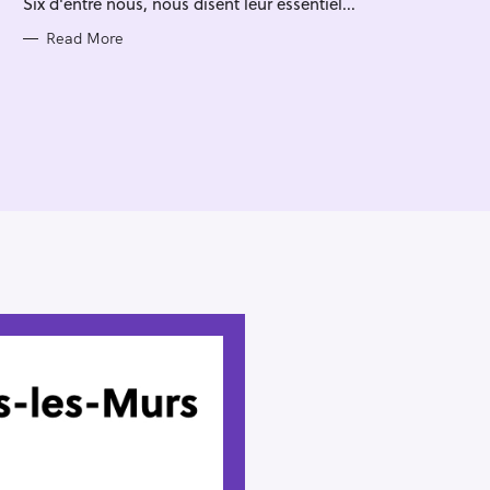
Six d'entre nous, nous disent leur essentiel...
I
E
S
Read More