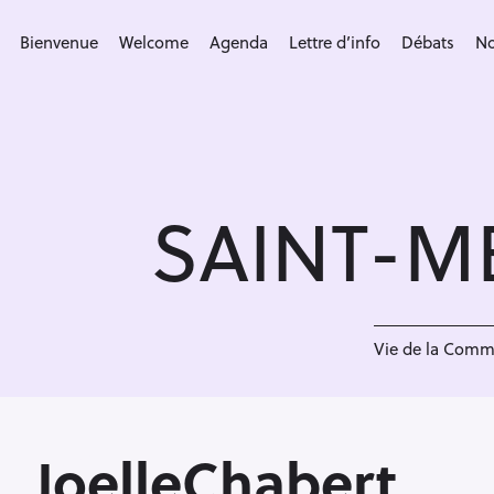
S
k
Bienvenue
Welcome
Agenda
Lettre d’info
Débats
No
i
p
t
o
c
SAINT-M
o
n
t
e
<
n
Vie de la Com
t
JoelleChabert