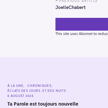
PREVIOUS ARTICLE
o
JoelleChabert
s
t
n
a
v
This site uses Akismet to redu
i
g
a
t
i
o
n
S
e
C
À LA UNE
CHRONIQUES
a
A
ÉCLATS DES JOURS. ET DES NUITS
T
r
E
6 AUGUST 2026
G
c
O
Ta Parole est toujours nouvelle
h
R