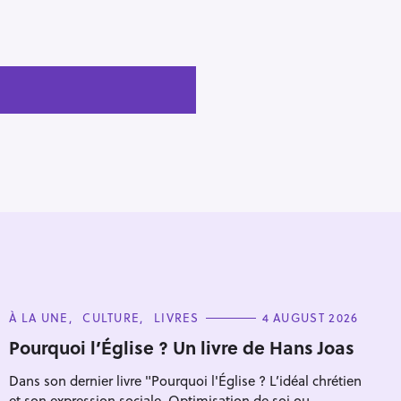
C
À LA UNE
CULTURE
LIVRES
4 AUGUST 2026
A
T
Pourquoi l’Église ? Un livre de Hans Joas
E
G
Dans son dernier livre "Pourquoi l'Église ? L’idéal chrétien
O
R
et son expression sociale. Optimisation de soi ou