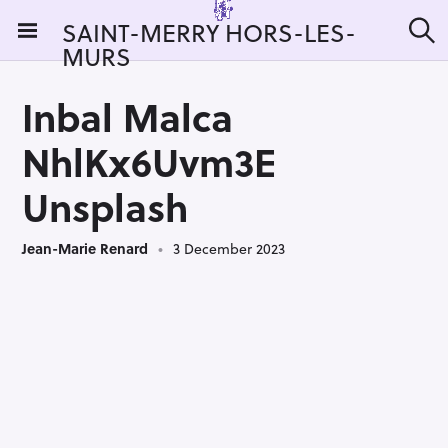
S
SAINT-MERRY HORS-LES-
k
MURS
S
i
e
a
p
r
Inbal Malca
t
c
h
o
NhlKx6Uvm3E
c
o
Unsplash
n
t
Jean-Marie Renard
3 December 2023
e
n
t