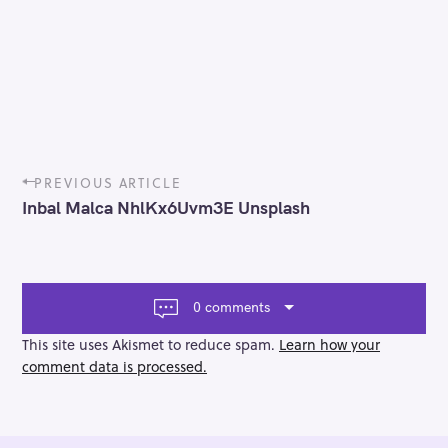
P
PREVIOUS ARTICLE
o
Inbal Malca NhlKx6Uvm3E Unsplash
s
t
n
a
v
0 comments
i
g
This site uses Akismet to reduce spam.
Learn how your
a
comment data is processed.
t
i
o
n