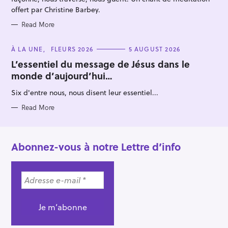
offert par Christine Barbey.
Read More
C
À LA UNE
FLEURS 2026
5 AUGUST 2026
A
T
L’essentiel du message de Jésus dans le
E
monde d’aujourd’hui…
G
O
R
Six d'entre nous, nous disent leur essentiel...
I
E
S
Read More
Abonnez-vous à notre Lettre d’info