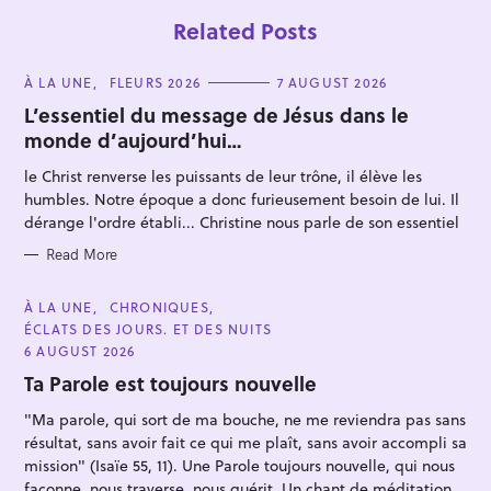
Related Posts
C
À LA UNE
FLEURS 2026
7 AUGUST 2026
A
T
L’essentiel du message de Jésus dans le
E
monde d’aujourd’hui…
G
O
R
le Christ renverse les puissants de leur trône, il élève les
I
E
humbles. Notre époque a donc furieusement besoin de lui. Il
S
dérange l'ordre établi... Christine nous parle de son essentiel
S
e
Read More
a
C
À LA UNE
CHRONIQUES
r
A
ÉCLATS DES JOURS. ET DES NUITS
T
c
E
6 AUGUST 2026
h
G
O
Ta Parole est toujours nouvelle
f
R
I
o
"Ma parole, qui sort de ma bouche, ne me reviendra pas sans
E
S
résultat, sans avoir fait ce qui me plaît, sans avoir accompli sa
r
mission" (Isaïe 55, 11). Une Parole toujours nouvelle, qui nous
:
façonne, nous traverse, nous guérit. Un chant de méditation