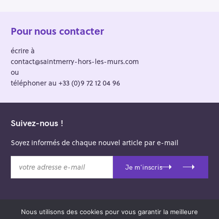
Pour nous contacter
écrire à
contact@saintmerry-hors-les-murs.com
ou
téléphoner au +33 (0)9 72 12 04 96
Suivez-nous !
Soyez informés de chaque nouvel article par e-mail
v
Je m'inscris
o
t
r
e
Nous utilisons des cookies pour vous garantir la meilleure
a