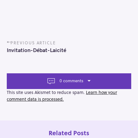
P
PREVIOUS ARTICLE
o
Invitation-Débat-Laicité
s
t
n
a
v
0 comments
i
g
This site uses Akismet to reduce spam.
Learn how your
a
comment data is processed.
t
i
o
n
Related Posts