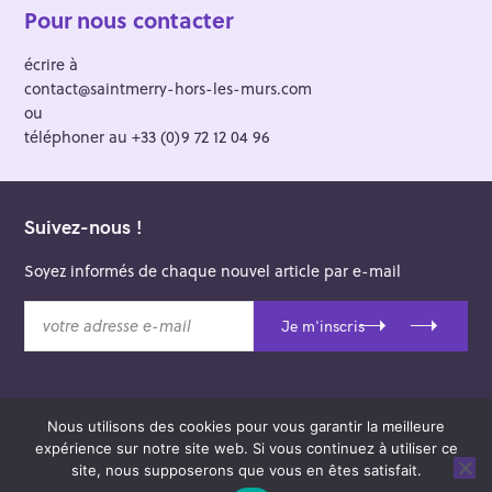
Pour nous contacter
écrire à
contact@saintmerry-hors-les-murs.com
ou
téléphoner au +33 (0)9 72 12 04 96
Suivez-nous !
Soyez informés de chaque nouvel article par e-mail
v
Je m'inscris
o
t
r
e
Nous utilisons des cookies pour vous garantir la meilleure
a
© 2026 Saint-Merry Hors-les-Murs.
expérience sur notre site web. Si vous continuez à utiliser ce
d
Theme: Felt by
Pixelgrade
.
site, nous supposerons que vous en êtes satisfait.
r