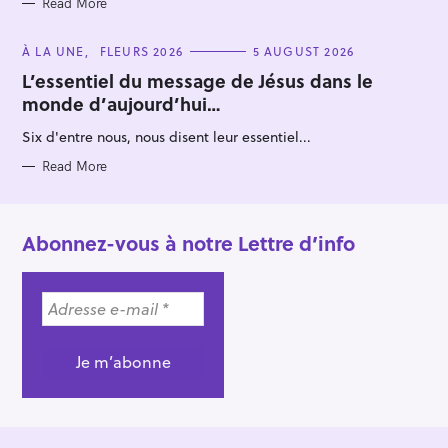
Read More
C
À LA UNE
FLEURS 2026
5 AUGUST 2026
A
T
L’essentiel du message de Jésus dans le
E
monde d’aujourd’hui…
G
O
R
Six d'entre nous, nous disent leur essentiel...
I
E
S
Read More
Abonnez-vous à notre Lettre d’info