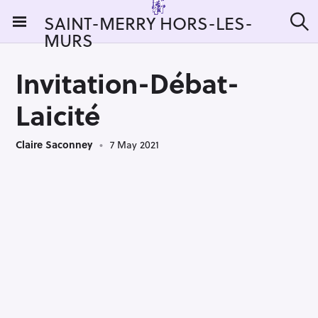
S
SAINT-MERRY HORS-LES-
k
MURS
S
i
e
a
p
r
Invitation-Débat-
t
c
h
o
Laicité
c
o
Claire Saconney
7 May 2021
n
t
e
n
t