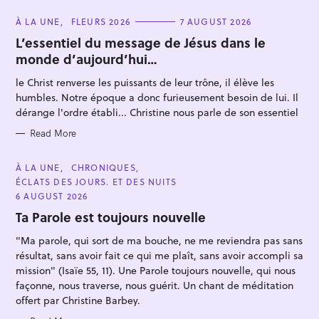
C
À LA UNE
FLEURS 2026
7 AUGUST 2026
A
T
L’essentiel du message de Jésus dans le
E
monde d’aujourd’hui…
G
O
R
le Christ renverse les puissants de leur trône, il élève les
I
E
humbles. Notre époque a donc furieusement besoin de lui. Il
S
dérange l'ordre établi... Christine nous parle de son essentiel
S
Read More
e
a
C
À LA UNE
CHRONIQUES
A
ÉCLATS DES JOURS. ET DES NUITS
r
T
E
6 AUGUST 2026
c
G
O
Ta Parole est toujours nouvelle
h
R
I
f
"Ma parole, qui sort de ma bouche, ne me reviendra pas sans
E
S
résultat, sans avoir fait ce qui me plaît, sans avoir accompli sa
o
mission" (Isaïe 55, 11). Une Parole toujours nouvelle, qui nous
r
façonne, nous traverse, nous guérit. Un chant de méditation
:
offert par Christine Barbey.