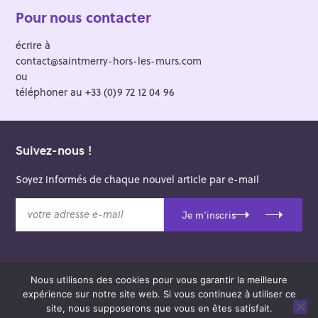
Pour nous contacter
écrire à
contact@saintmerry-hors-les-murs.com
ou
téléphoner au +33 (0)9 72 12 04 96
Suivez-nous !
Soyez informés de chaque nouvel article par e-mail
v
Je m'inscris
o
t
r
e
Nous utilisons des cookies pour vous garantir la meilleure
a
© 2026 Saint-Merry Hors-les-Murs.
expérience sur notre site web. Si vous continuez à utiliser ce
d
Theme: Felt by
Pixelgrade
.
site, nous supposerons que vous en êtes satisfait.
r