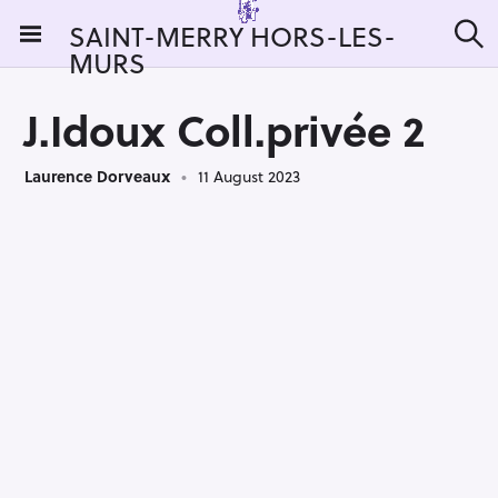
S
SAINT-MERRY HORS-LES-
k
MURS
S
i
e
a
p
r
J.Idoux Coll.privée 2
t
c
h
o
Laurence Dorveaux
11 August 2023
c
o
n
t
e
n
t