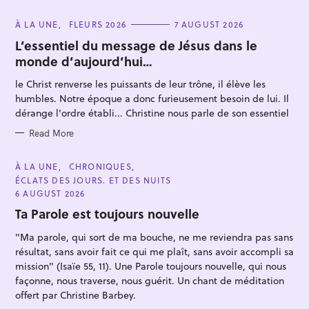
C
À LA UNE
FLEURS 2026
7 AUGUST 2026
A
T
L’essentiel du message de Jésus dans le
E
monde d’aujourd’hui…
G
O
R
le Christ renverse les puissants de leur trône, il élève les
I
E
humbles. Notre époque a donc furieusement besoin de lui. Il
S
dérange l'ordre établi... Christine nous parle de son essentiel
S
Read More
e
a
C
À LA UNE
CHRONIQUES
A
ÉCLATS DES JOURS. ET DES NUITS
r
T
E
6 AUGUST 2026
c
G
O
Ta Parole est toujours nouvelle
h
R
I
f
"Ma parole, qui sort de ma bouche, ne me reviendra pas sans
E
S
o
résultat, sans avoir fait ce qui me plaît, sans avoir accompli sa
mission" (Isaïe 55, 11). Une Parole toujours nouvelle, qui nous
r
façonne, nous traverse, nous guérit. Un chant de méditation
:
offert par Christine Barbey.