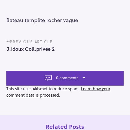
Bateau tempête rocher vague
P
PREVIOUS ARTICLE
o
J.Idoux Coll.privée 2
s
t
n
a
v
0 comments
i
g
This site uses Akismet to reduce spam.
Learn how your
a
comment data is processed.
t
i
o
n
Related Posts