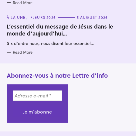
Read More
C
À LA UNE
FLEURS 2026
5 AUGUST 2026
A
T
L’essentiel du message de Jésus dans le
E
monde d’aujourd’hui…
G
O
R
Six d'entre nous, nous disent leur essentiel...
I
E
S
Read More
Abonnez-vous à notre Lettre d’info